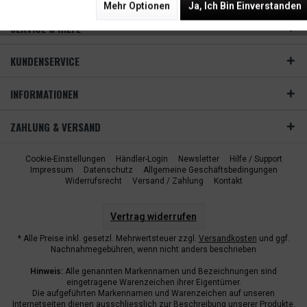
Mehr Optionen
Ja, Ich Bin Einverstanden
SERVICE & HILFE
KUNDENSERVICE
INFORMATIONEN
ZAHLUNG & VERSAND
Cookie-Einstellungen
Händler-Login
Newsletter
Hilfe / Support
Impressum
Datenschutz
Allgemeine Geschäftsbedingungen
Widerrufsrecht
Versand / Zahlung
Kontakt
Vertrag widerrufen
* Alle Preise inkl. gesetzl. Mehrwertsteuer zzgl.
Versandkosten
und ggf.
Nachnahmegebühren, wenn nicht anders beschrieben
Hinweis:
Alle genannten Markennamen und Bezeichnungen sind
eingetragene Warenzeichen ihrer Eigentümer.
Die aufgeführten Markennamen und Warenzeichen auf unseren
Internetseiten dienen ausschliesslich zur Beschreibung unserer Produkte.