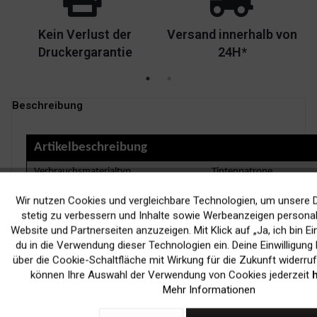
Kein Verlust der
Versand innerhalb von
Druckergarantie
24H*
Beschreibung
Artikelbeschreibung
Verbrauchsmaterialtyp
Tintenpatrone
Drucktechnologie
Tintenstrahl
Wir nutzen Cookies und vergleichbare Technologien, um unsere D
Funktionale
stetig zu verbessern und Inhalte sowie Werbeanzeigen personali
Farbe
Black
Website und Partnerseiten anzuzeigen. Mit Klick auf „Ja, ich bin Ei
Enthaltene Anz.
1er-Pack
Marketing
du in die Verwendung dieser Technologien ein. Deine Einwilligung 
über die Cookie-Schaltfläche mit Wirkung für die Zukunft widerruf
Kapazität
Bis zu 175 Seiten bei 5
können Ihre Auswahl der Verwendung von Cookies jederzeit
h
Tracking
Mehr Informationen
NEWSLETTER