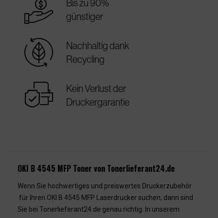
best_price
Bis zu 90%
günstiger
sustainable
Nachhaltig dank
Recycling
warranty
Kein Verlust der
Druckergarantie
OKI B 4545 MFP Toner von Tonerlieferant24.de
Wenn Sie hochwertiges und preiswertes Druckerzubehör
für Ihren OKI B 4545 MFP Laserdrucker suchen, dann sind
Sie bei Tonerlieferant24.de genau richtig. In unserem