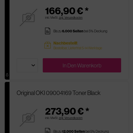
166,90 € *
inkl. MwSt.
zzgl. Versandkosten
pages
Bis zu
6.000 Seiten
bei 5% Deckung
Nachbestellt
sold
Bestellbar, Lieferfrist 5-14 Werktage
In Den
Warenkorb
Original OKI 09004169 Toner Black
273,90 € *
inkl. MwSt.
zzgl. Versandkosten
pages
Bis zu
12.000 Seiten
bei 5% Deckung