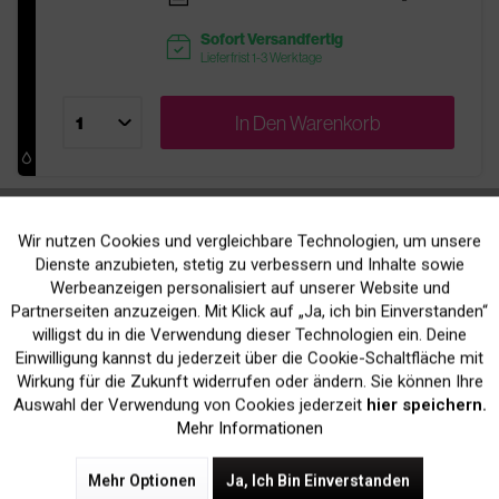
Sofort Versandfertig
readytoship
Lieferfrist 1-3 Werktage
In Den
Warenkorb
Drucker-Zubehör
Wir nutzen Cookies und vergleichbare Technologien, um unsere
Aktiv
Funktionale
Dienste anzubieten, stetig zu verbessern und Inhalte sowie
Werbeanzeigen personalisiert auf unserer Website und
Original OKI 09004170 Bildtrommel
Inaktiv
Marketing
Partnerseiten anzuzeigen. Mit Klick auf „Ja, ich bin Einverstanden“
willigst du in die Verwendung dieser Technologien ein. Deine
311,90 € *
Einwilligung kannst du jederzeit über die Cookie-Schaltfläche mit
Inaktiv
Tracking
Wirkung für die Zukunft widerrufen oder ändern. Sie können Ihre
inkl. MwSt.
zzgl. Versandkosten
Auswahl der Verwendung von Cookies jederzeit
hier speichern.
Mehr Informationen
pages
Bis zu
20.000 Seiten
bei 5% Deckung
Mehr Optionen
Ja, Ich Bin Einverstanden
Nachbestellt
sold