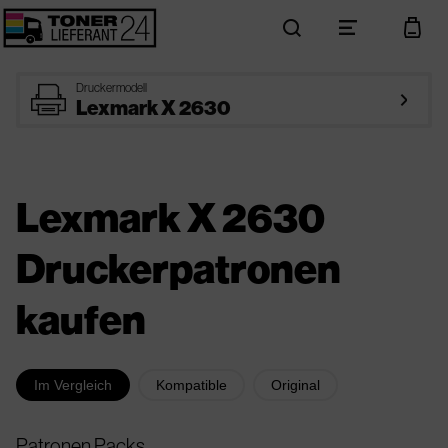
search
menu
cart
printer
Druckermodell
arrow_right
Lexmark X 2630
Lexmark X 2630
Druckerpatronen
kaufen
Im Vergleich
Kompatible
Original
Patronen Packs