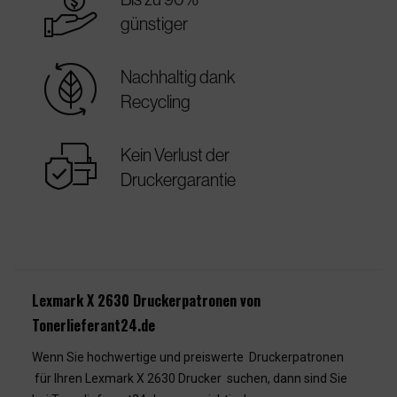
best_price
günstiger
sustainable
Nachhaltig dank
Recycling
warranty
Kein Verlust der
Druckergarantie
Lexmark X 2630 Druckerpatronen von
Tonerlieferant24.de
Wenn Sie hochwertige und preiswerte Druckerpatronen
für Ihren Lexmark X 2630 Drucker suchen, dann sind Sie