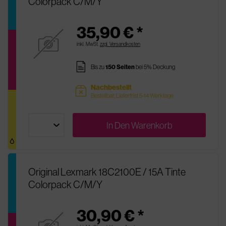
Colorpack C/M/Y
35,90 € *
inkl. MwSt.
zzgl. Versandkosten
pages
Bis zu
150 Seiten
bei 5% Deckung
Nachbestellt
sold
Bestellbar, Lieferfrist 5-14 Werktage
In Den
Warenkorb
Original Lexmark 18C2100E / 15A Tinte
Colorpack C/M/Y
30,90 € *