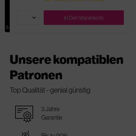
In Den
Warenkorb
Unsere kompatiblen
Patronen
Top Qualität - genial günstig
warranty_certificate
3 Jahre
Garantie
Bis zu 90%