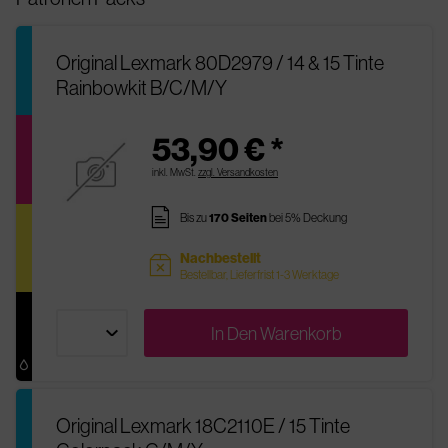
Original Lexmark 80D2979 / 14 & 15 Tinte
Rainbowkit B/C/M/Y
53,90 € *
inkl. MwSt.
zzgl. Versandkosten
pages
Bis zu
170 Seiten
bei 5% Deckung
Nachbestellt
sold
Bestellbar, Lieferfrist 1-3 Werktage
In Den
Warenkorb
Original Lexmark 18C2110E / 15 Tinte