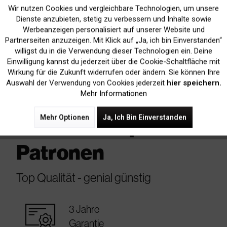
Wir nutzen Cookies und vergleichbare Technologien, um unsere
Aktiv
Funktionale
Sofort Versandfertig
Dienste anzubieten, stetig zu verbessern und Inhalte sowie
readytoship
Lieferfrist 1-3 Werktage
Werbeanzeigen personalisiert auf unserer Website und
Inaktiv
Marketing
Partnerseiten anzuzeigen. Mit Klick auf „Ja, ich bin Einverstanden“
willigst du in die Verwendung dieser Technologien ein. Deine
In Den
Warenkorb
Einwilligung kannst du jederzeit über die Cookie-Schaltfläche mit
Inaktiv
Tracking
Wirkung für die Zukunft widerrufen oder ändern. Sie können Ihre
Auswahl der Verwendung von Cookies jederzeit
hier speichern.
Mehr Informationen
Mehr Optionen
Ja, Ich Bin Einverstanden
Unsere kompatiblen
Patronen
Top Qualität - genial günstig
warranty_certificate
3 Jahre
Garantie