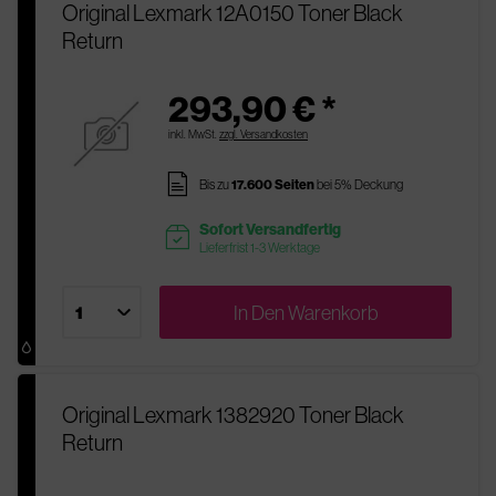
Original Lexmark 12A0150 Toner Black
Return
293,90 € *
inkl. MwSt.
zzgl. Versandkosten
pages
Bis zu
17.600 Seiten
bei 5% Deckung
Sofort Versandfertig
readytoship
Lieferfrist 1-3 Werktage
In Den
Warenkorb
Original Lexmark 1382920 Toner Black
Return