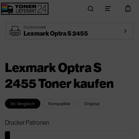
search
menu
cart
printer
Druckermodell
arrow_right
Lexmark Optra S 2455
Lexmark Optra S
2455 Toner kaufen
Im Vergleich
Kompatible
Original
Drucker Patronen