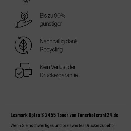
best_price
Bis zu 90%
günstiger
sustainable
Nachhaltig dank
Recycling
warranty
Kein Verlust der
Druckergarantie
Lexmark Optra S 2455 Toner von Tonerlieferant24.de
Wenn Sie hochwertiges und preiswertes Druckerzubehör