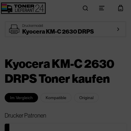
search
menu
cart
printer
Druckermodell
arrow_right
Kyocera KM-C 2630 DRPS
Kyocera KM-C 2630
DRPS Toner kaufen
Im Vergleich
Kompatible
Original
Drucker Patronen