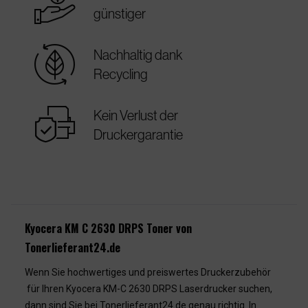
best_price
günstiger
sustainable
Nachhaltig dank
Recycling
warranty
Kein Verlust der
Druckergarantie
Kyocera KM C 2630 DRPS Toner von
Tonerlieferant24.de
Wenn Sie hochwertiges und preiswertes Druckerzubehör
für Ihren Kyocera KM-C 2630 DRPS Laserdrucker suchen,
dann sind Sie bei Tonerlieferant24.de genau richtig. In