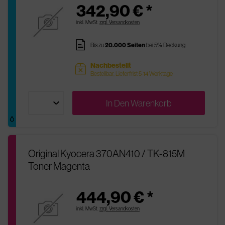
342,90 € *
inkl. MwSt.
zzgl. Versandkosten
pages
Bis zu
20.000 Seiten
bei 5% Deckung
Nachbestellt
sold
Bestellbar, Lieferfrist 5-14 Werktage
In Den
Warenkorb
Original Kyocera 370AN410 / TK-815M
Toner Magenta
444,90 € *
inkl. MwSt.
zzgl. Versandkosten