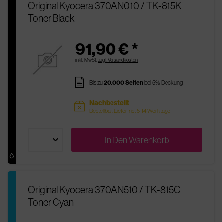
Original Kyocera 370AN010 / TK-815K
Toner Black
91,90 € *
inkl. MwSt.
zzgl. Versandkosten
pages
Bis zu
20.000 Seiten
bei 5% Deckung
Nachbestellt
sold
Bestellbar, Lieferfrist 5-14 Werktage
In Den
Warenkorb
Original Kyocera 370AN510 / TK-815C
Toner Cyan