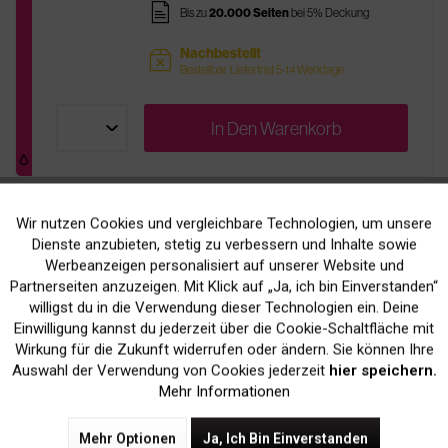
pages
Bis zu
20.000 Seiten
bei 5% Deckung
Nachbestellt
sold
Bestellbar, Lieferfrist 5-14 Werktage
In Den
Warenkorb
Wir nutzen Cookies und vergleichbare Technologien, um unsere
Aktiv
Funktionale
Original Kyocera 370AN310 / TK-815Y
Dienste anzubieten, stetig zu verbessern und Inhalte sowie
Toner Yellow
Werbeanzeigen personalisiert auf unserer Website und
Inaktiv
Marketing
Partnerseiten anzuzeigen. Mit Klick auf „Ja, ich bin Einverstanden“
386,90 € *
willigst du in die Verwendung dieser Technologien ein. Deine
Einwilligung kannst du jederzeit über die Cookie-Schaltfläche mit
inkl. MwSt.
zzgl. Versandkosten
Inaktiv
Tracking
Wirkung für die Zukunft widerrufen oder ändern. Sie können Ihre
Auswahl der Verwendung von Cookies jederzeit
hier speichern.
pages
Bis zu
20.000 Seiten
bei 5% Deckung
Mehr Informationen
Nachbestellt
sold
Mehr Optionen
Ja, Ich Bin Einverstanden
Bestellbar, Lieferfrist 5-14 Werktage