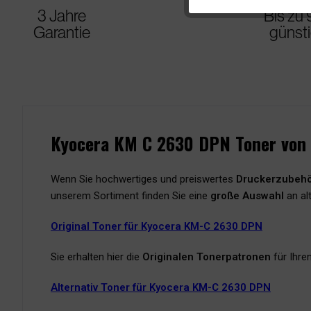
3 Jahre
Bis zu
Garantie
günst
Kyocera KM C 2630 DPN Toner von 
Wenn Sie hochwertiges und preiswertes
Druckerzubeh
unserem Sortiment finden Sie eine
große Auswahl
an al
Original Toner für Kyocera KM-C 2630 DPN
Sie erhalten hier die
Originalen Tonerpatronen
für Ihr
Alternativ Toner für Kyocera KM-C 2630 DPN