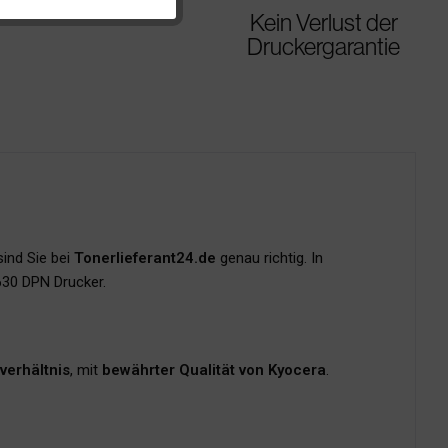
Kein Verlust der
Druckergarantie
ind Sie bei
Tonerlieferant24.de
genau richtig. In
630 DPN Drucker.
verhältnis
, mit
bewährter Qualität von Kyocera
.