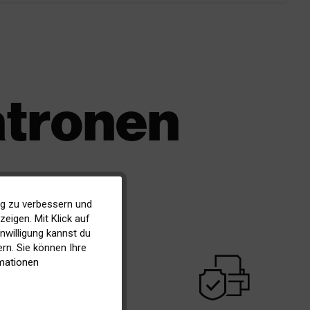
atronen
ig zu verbessern und
Aktiv
eigen. Mit Klick auf
inwilligung kannst du
Inaktiv
rn. Sie können Ihre
warranty
mationen
Inaktiv