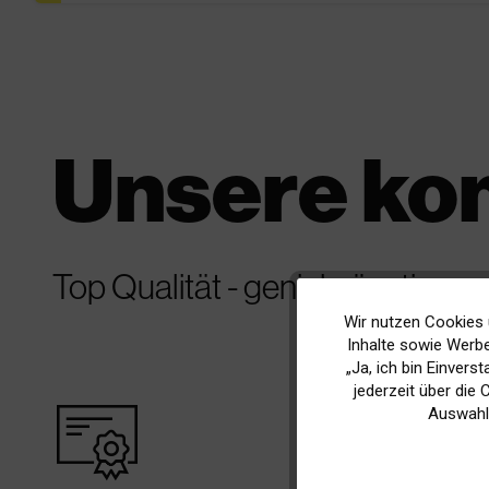
Unsere ko
Top Qualität - genial günstig
Wir nutzen Cookies 
Funktionale
Inhalte sowie Werbe
„Ja, ich bin Einvers
Marketing
jederzeit über die
warranty_certificate
best_p
Auswahl
Tracking