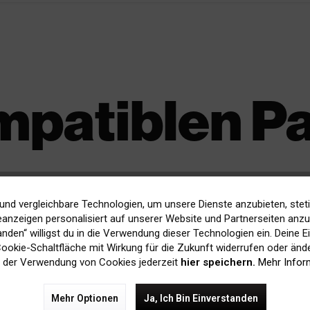
mpatiblen P
und vergleichbare Technologien, um unsere Dienste anzubieten, stet
anzeigen personalisiert auf unserer Website und Partnerseiten anzuz
tanden“ willigst du in die Verwendung dieser Technologien ein. Deine E
 Cookie-Schaltfläche mit Wirkung für die Zukunft widerrufen oder ände
rice
sustainable
 der Verwendung von Cookies jederzeit
hier speichern.
Mehr Infor
Mehr Optionen
Ja, Ich Bin Einverstanden