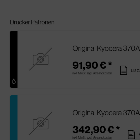
Drucker Patronen
Original Kyocera 370
91,90 € *
pages
Bis z
inkl. MwSt.
zzgl. Versandkosten
Original Kyocera 370
342,90 € *
pages
inkl. MwSt.
zzgl. Versandkosten