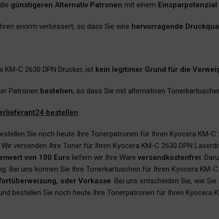
 die
günstigeren Alternativ Patronen
mit einem
Einsparpotenzial
 Jahren enorm verbessert, so dass Sie eine
hervorragende Druckqual
ra KM-C 2630 DPN Drucker, ist
kein legitimer Grund für die Verwe
ner Patronen
bestehen
, so dass Sie mit alternativen Tonerkartusch
lieferant24 bestellen
estellen Sie noch heute Ihre Tonerpatronen für Ihren Kyocera KM-C 2
. Wir versenden Ihre Toner für Ihren Kyocera KM-C 2630 DPN Laserd
enwert von 100 Euro
liefern wir Ihre Ware
versandkostenfrei
. Dar
ng. Bei uns können Sie Ihre Tonerkartuschen für Ihren Kyocera KM-
ofortüberweisung, oder Vorkasse
. Bei uns entscheiden Sie, wie S
t und bestellen Sie noch heute Ihre Tonerpatronen für Ihren Kyocera