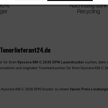
 90%
Nachhaltig dank
iger
Recycling
Tonerlieferant24.de
ör
für Ihren
Kyocera KM-C 2630 DPN Laserdrucker
suchen, dann s
ternativen und originalen Tonerkartuschen für Ihren Kyocera KM-C 2
en Kyocera KM-C 2630 DPN Drucker zu einem
fairen Preis Leistungs