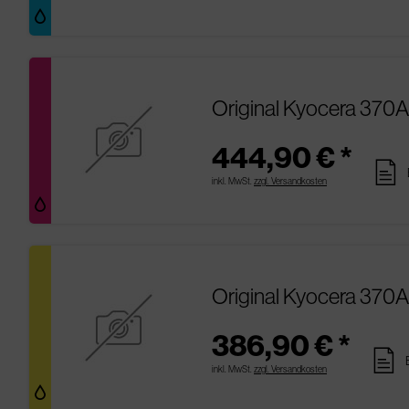
Original Kyocera 370
444,90 € *
pages
inkl. MwSt.
zzgl. Versandkosten
Original Kyocera 370A
386,90 € *
pages
inkl. MwSt.
zzgl. Versandkosten