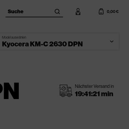
search
account
cart
Suche
0,00 €
Model auswählen
PN
Nächster Versand in
shipping