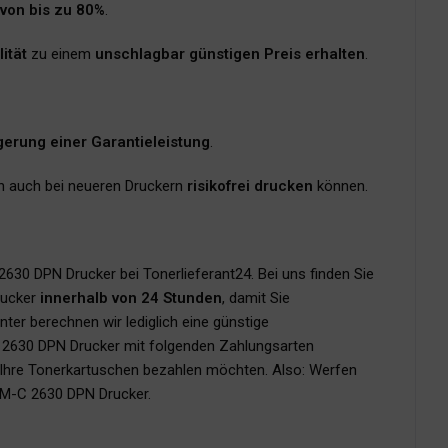
 von bis zu 80%
.
ität
zu einem
unschlagbar günstigen Preis erhalten
.
igerung einer Garantieleistung
.
en auch bei neueren Druckern
risikofrei drucken
können.
630 DPN Drucker bei Tonerlieferant24. Bei uns finden Sie
rucker
innerhalb von 24 Stunden
, damit Sie
unter berechnen wir lediglich eine günstige
C 2630 DPN Drucker mit folgenden Zahlungsarten
ie Ihre Tonerkartuschen bezahlen möchten. Also: Werfen
 KM-C 2630 DPN Drucker.