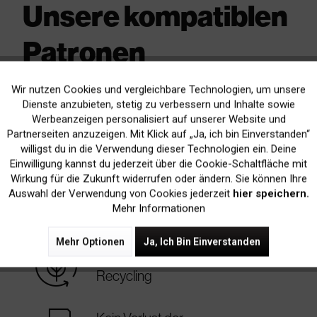
Unsere kompatiblen
Patronen
Top Qualität - genial günstig
Wir nutzen Cookies und vergleichbare Technologien, um unsere
Aktiv
Funktionale
Dienste anzubieten, stetig zu verbessern und Inhalte sowie
Werbeanzeigen personalisiert auf unserer Website und
warranty_certificate
3 Jahre
Inaktiv
Marketing
Partnerseiten anzuzeigen. Mit Klick auf „Ja, ich bin Einverstanden“
Garantie
willigst du in die Verwendung dieser Technologien ein. Deine
Einwilligung kannst du jederzeit über die Cookie-Schaltfläche mit
Inaktiv
Tracking
Wirkung für die Zukunft widerrufen oder ändern. Sie können Ihre
best_price
Bis zu 90%
Auswahl der Verwendung von Cookies jederzeit
hier speichern.
Mehr Informationen
günstiger
Mehr Optionen
Ja, Ich Bin Einverstanden
sustainable
Nachhaltig dank
Recycling