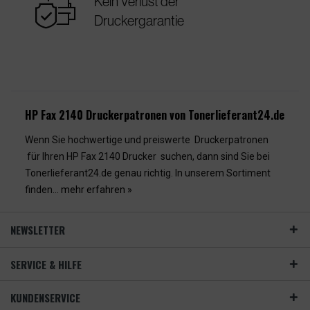
warranty
Kein Verlust der
Druckergarantie
HP Fax 2140 Druckerpatronen von Tonerlieferant24.de
Wenn Sie hochwertige und preiswerte Druckerpatronen
für Ihren HP Fax 2140 Drucker suchen, dann sind Sie bei
Tonerlieferant24.de genau richtig. In unserem Sortiment
finden...
mehr erfahren »
NEWSLETTER
SERVICE & HILFE
KUNDENSERVICE