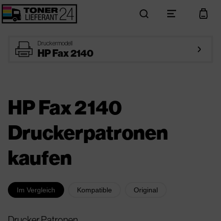
search
menu
cart
printer
Druckermodell
arrow_right
HP Fax 2140
HP Fax 2140
Druckerpatronen
kaufen
Im Vergleich
Kompatible
Original
Drucker Patronen