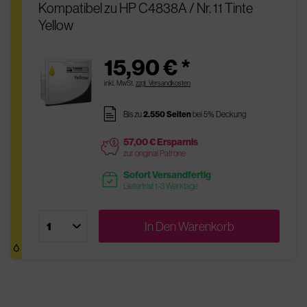
Kompatibel zu HP C4838A / Nr. 11 Tinte
Yellow
15,90 € *
inkl. MwSt.
zzgl. Versandkosten
pages
Bis zu
2.550 Seiten
bei 5% Deckung
57,00 € Ersparnis
price
zur original Patrone
Sofort Versandfertig
readytoship
Lieferfrist 1-3 Werktage
In Den
Warenkorb