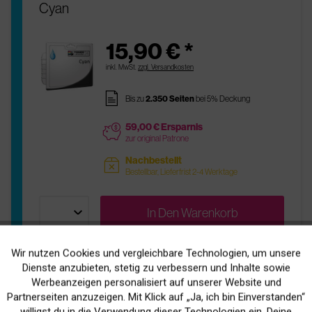
Cyan
15,90 € *
inkl. MwSt.
zzgl. Versandkosten
pages
Bis zu
2.350 Seiten
bei 5% Deckung
59,00 € Ersparnis
price
zur original Patrone
Nachbestellt
sold
Bestellbar, Lieferfrist 2-4 Werktage
In Den
Warenkorb
Wir nutzen Cookies und vergleichbare Technologien, um unsere
Aktiv
Funktionale
Dienste anzubieten, stetig zu verbessern und Inhalte sowie
Original HP C4837A / Nr. 11 Tinte
Werbeanzeigen personalisiert auf unserer Website und
Inaktiv
Marketing
Partnerseiten anzuzeigen. Mit Klick auf „Ja, ich bin Einverstanden“
Magenta
willigst du in die Verwendung dieser Technologien ein. Deine