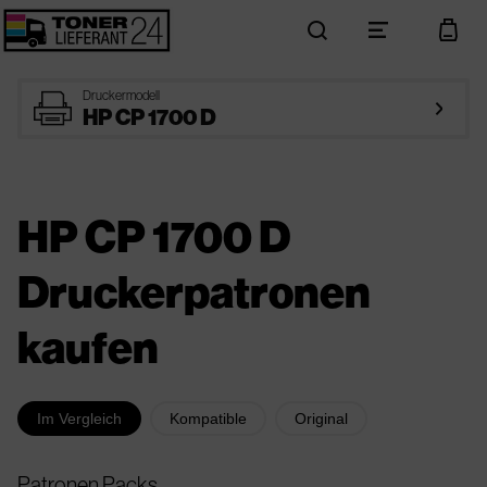
search
menu
cart
printer
Druckermodell
arrow_right
HP CP 1700 D
HP CP 1700 D
Druckerpatronen
kaufen
Im Vergleich
Kompatible
Original
Patronen Packs