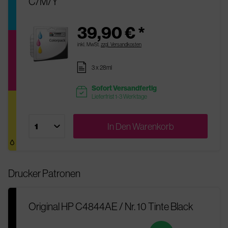
C/M/Y
39,90 € *
inkl. MwSt.
zzgl. Versandkosten
pages
3 x 28ml
Sofort Versandfertig
readytoship
Lieferfrist 1-3 Werktage
In Den
Warenkorb
Drucker Patronen
Original HP C4844AE / Nr. 10 Tinte Black