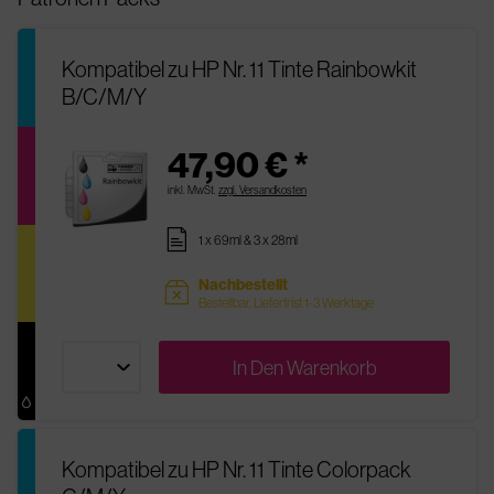
Kompatibel zu HP Nr. 11 Tinte Rainbowkit
B/C/M/Y
47,90 € *
inkl. MwSt.
zzgl. Versandkosten
pages
1 x 69ml & 3 x 28ml
Nachbestellt
sold
Bestellbar, Lieferfrist 1-3 Werktage
In Den
Warenkorb
Kompatibel zu HP Nr. 11 Tinte Colorpack