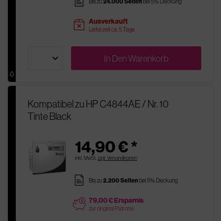
pages
Bis zu
24.000 Seiten
bei 5% Deckung
Ausverkauft
sold
Lieferzeit ca. 5 Tage
In Den
Warenkorb
Kompatibel zu HP C4844AE / Nr. 10
Tinte Black
14,90 € *
inkl. MwSt.
zzgl. Versandkosten
pages
Bis zu
2.200 Seiten
bei 5% Deckung
79,00 € Ersparnis
price
zur original Patrone