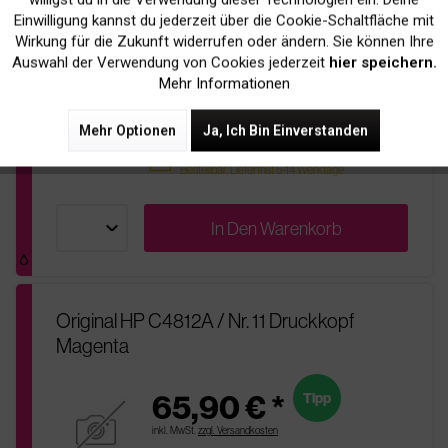
Einwilligung kannst du jederzeit über die Cookie-Schaltfläche mit
85,90 € *
Tipp
Inaktiv
Tracking
Wirkung für die Zukunft widerrufen oder ändern. Sie können Ihre
Auswahl der Verwendung von Cookies jederzeit
hier speichern.
inkl. MwSt.
zzgl. Versandkosten
Mehr Informationen
pages
Bis zu
1.200 Seiten
bei 5% Deckung
Mehr Optionen
Ja, Ich Bin Einverstanden
Nachbestellt
sold
Bestellbar, Lieferfrist 5-14 Werktage
In Den
Warenkorb
Original HP C4812A / Nr. 11 Druckkopf
Magenta
65,90 € *
Tipp
inkl. MwSt.
zzgl. Versandkosten