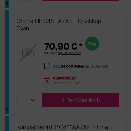
Original HP C4811A / Nr. 11 Druckkopf
Cyan
70,90 € *
Tipp
inkl. MwSt.
zzgl. Versandkosten
pages
Bis zu
24.000 Seiten
bei 5% Deckung
Ausverkauft
sold
Lieferzeit ca. 5 Tage
In Den
Warenkorb
Kompatibel zu HP C4836A / Nr. 11 Tinte