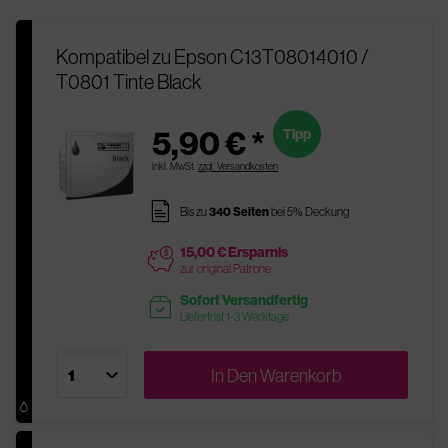
Kompatibel zu Epson C13T08014010 /
T0801 Tinte Black
5,90 € *
Tipp
inkl. MwSt.
zzgl. Versandkosten
pages
Bis zu
340 Seiten
bei 5% Deckung
15,00 € Ersparnis
price
zur original Patrone
Sofort Versandfertig
readytoship
Lieferfrist 1-3 Werktage
In Den
Warenkorb