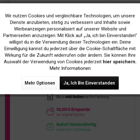
Wir nutzen Cookies und vergleichbare Technologien, um unsere
Aktiv
Funktionale
In Den
Warenkorb
Dienste anzubieten, stetig zu verbessern und Inhalte sowie
Werbeanzeigen personalisiert auf unserer Website und
Inaktiv
Marketing
Partnerseiten anzuzeigen. Mit Klick auf „Ja, ich bin Einverstanden“
willigst du in die Verwendung dieser Technologien ein. Deine
Kompatibel zu Epson C13T08034010 /
Einwilligung kannst du jederzeit über die Cookie-Schaltfläche mit
Inaktiv
Tracking
Wirkung für die Zukunft widerrufen oder ändern. Sie können Ihre
T0803 Tinte Magenta
Auswahl der Verwendung von Cookies jederzeit
hier speichern.
Mehr Informationen
5,90 € *
Tipp
Mehr Optionen
Ja, Ich Bin Einverstanden
inkl. MwSt.
zzgl. Versandkosten
pages
Bis zu
445 Seiten
bei 5% Deckung
15,00 € Ersparnis
price
zur original Patrone
Sofort Versandfertig
readytoship
Lieferfrist 1-3 Werktage