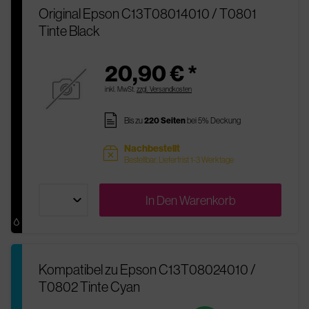
Original Epson C13T08014010 / T0801
Tinte Black
20,90 € *
inkl. MwSt.
zzgl. Versandkosten
pages
Bis zu
220 Seiten
bei 5% Deckung
Nachbestellt
sold
Bestellbar, Lieferfrist 1-3 Werktage
In Den
Warenkorb
Kompatibel zu Epson C13T08024010 /
T0802 Tinte Cyan