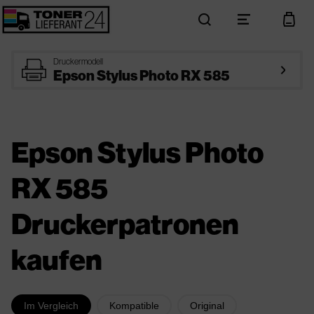
search
menu
cart
printer
Druckermodell
arrow_right
Epson Stylus Photo RX 585
Epson Stylus Photo
RX 585
Druckerpatronen
kaufen
Im Vergleich
Kompatible
Original