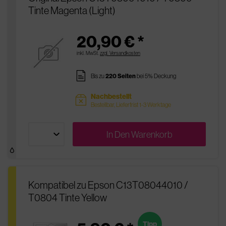
Tinte Magenta (Light)
20,90 € *
inkl. MwSt.
zzgl. Versandkosten
pages
Bis zu
220 Seiten
bei 5% Deckung
Nachbestellt
sold
Bestellbar, Lieferfrist 1-3 Werktage
In Den
Warenkorb
Kompatibel zu Epson C13T08044010 /
T0804 Tinte Yellow
Tipp