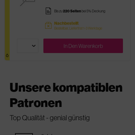
pages
Bis zu
220 Seiten
bei 5% Deckung
Nachbestellt
sold
Bestellbar, Lieferfrist 1-3 Werktage
In Den
Warenkorb
Unsere kompatiblen
Patronen
Top Qualität - genial günstig