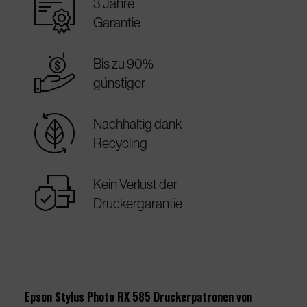
warranty_certificate
3 Jahre
Garantie
best_price
Bis zu 90%
günstiger
sustainable
Nachhaltig dank
Recycling
warranty
Kein Verlust der
Druckergarantie
Epson Stylus Photo RX 585 Druckerpatronen von