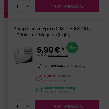
In Den
Warenkorb
Kompatibel zu Epson C13T08064010 /
T0806 Tinte Magenta (Light)
5,90 € *
Tipp
inkl. MwSt.
zzgl. Versandkosten
pages
Bis zu
635 Seiten
bei 5% Deckung
15,00 € Ersparnis
price
zur original Patrone
Sofort Versandfertig
readytoship
Lieferfrist 1-3 Werktage
In Den
Warenkorb