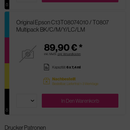
Original Epson C13T08074010 / T0807
Multipack BK/C/M/Y/LC/LM
89,90 € *
inkl. MwSt.
zzgl. Versandkosten
pages
Kapazität:
6 x 7,4 ml
Nachbestellt
sold
Bestellbar, Lieferfrist 1-3 Werktage
In Den
Warenkorb
Drucker Patronen