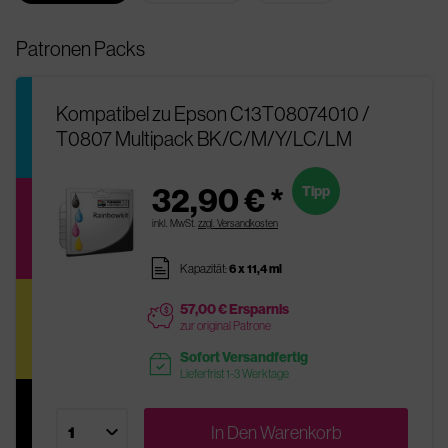
Patronen Packs
Kompatibel zu Epson C13T08074010 /
T0807 Multipack BK/C/M/Y/LC/LM
32,90 € *
Tipp
inkl. MwSt.
zzgl. Versandkosten
pages
Kapazität:
6 x 11,4 ml
57,00 € Ersparnis
price
zur original Patrone
Sofort Versandfertig
readytoship
Lieferfrist 1-3 Werktage
In Den
Warenkorb