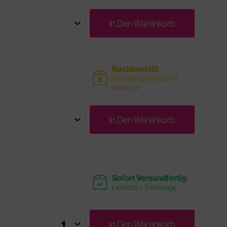
In Den
Warenkorb
Nachbestellt
sold
Bestellbar, Lieferfrist 1-3
Werktage
In Den
Warenkorb
readytoship
Sofort Versandfertig
Lieferfrist 1-3 Werktage
In Den
Warenkorb