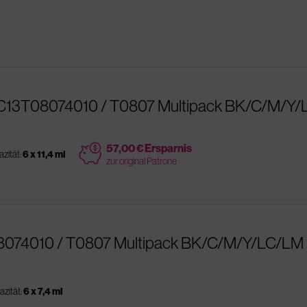
 C13T08074010 / T0807 Multipack BK/C/M/Y
price
57,00 € Ersparnis
zität:
6 x 11,4 ml
zur original Patrone
08074010 / T0807 Multipack BK/C/M/Y/LC/LM
zität:
6 x 7,4 ml