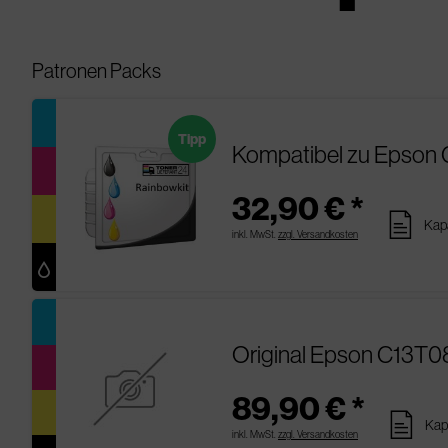
Patronen Packs
Tipp
Kompatibel zu Epson
32,90 € *
pages
Kapa
inkl. MwSt.
zzgl. Versandkosten
Original Epson C13T
89,90 € *
pages
Kapa
inkl. MwSt.
zzgl. Versandkosten