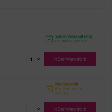
readytoship
Sofort Versandfertig
Lieferfrist 1-3 Werktage
In Den
Warenkorb
Nachbestellt
sold
Bestellbar, Lieferfrist 1-3
Werktage
In Den
Warenkorb