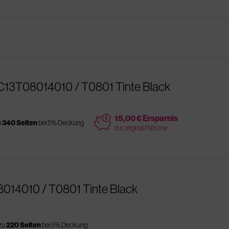
C13T08014010 / T0801 Tinte Black
price
15,00 € Ersparnis
u
340 Seiten
bei 5% Deckung
zur original Patrone
8014010 / T0801 Tinte Black
 zu
220 Seiten
bei 5% Deckung