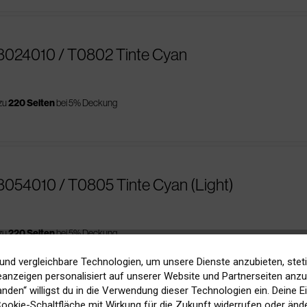
8024010 / T0802 Tinte Cyan
 zu
220 Seiten
bei 5% Deckung
8054010 / T0805 Tinte Cyan (Light)
 zu
220 Seiten
bei 5% Deckung
und vergleichbare Technologien, um unsere Dienste anzubieten, stet
anzeigen personalisiert auf unserer Website und Partnerseiten anzuz
tanden“ willigst du in die Verwendung dieser Technologien ein. Deine E
 Cookie-Schaltfläche mit Wirkung für die Zukunft widerrufen oder ände