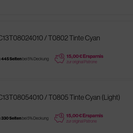
 C13T08024010 / T0802 Tinte Cyan
price
15,00 € Ersparnis
u
445 Seiten
bei 5% Deckung
zur original Patrone
C13T08054010 / T0805 Tinte Cyan (Light)
price
15,00 € Ersparnis
u
330 Seiten
bei 5% Deckung
zur original Patrone