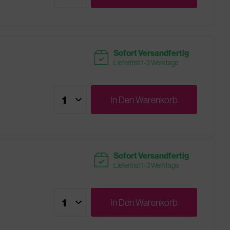
readytoship
Sofort Versandfertig
Lieferfrist 1-3 Werktage
In Den
Warenkorb
readytoship
Sofort Versandfertig
Lieferfrist 1-3 Werktage
In Den
Warenkorb