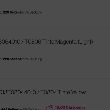
 zu
220 Seiten
bei 5% Deckung
8064010 / T0806 Tinte Magenta (Light)
 zu
220 Seiten
bei 5% Deckung
C13T08044010 / T0804 Tinte Yellow
price
15,00 € Ersparnis
u
445 Seiten
bei 5% Deckung