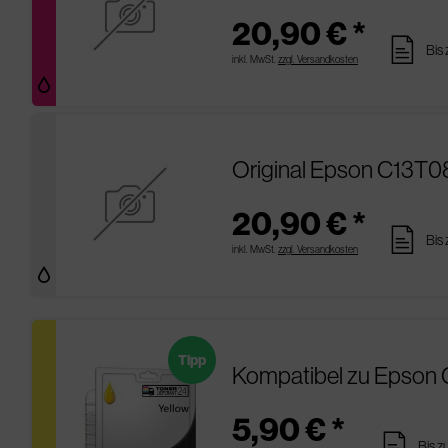
20,90 € *
pages
Bis
inkl. MwSt.
zzgl. Versandkosten
Original Epson C13T0
20,90 € *
pages
Bis
inkl. MwSt.
zzgl. Versandkosten
Tipp
Kompatibel zu Epson 
5,90 € *
pages
Bis z