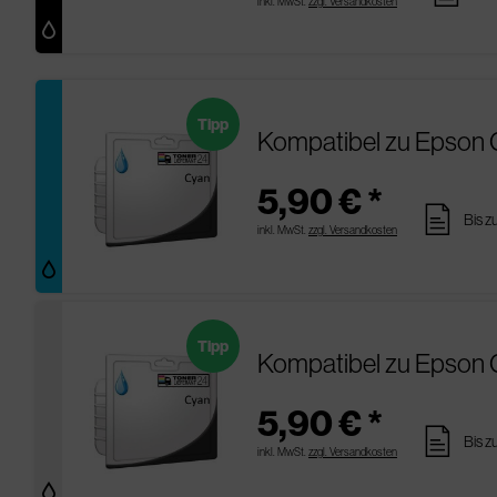
inkl. MwSt.
zzgl. Versandkosten
Tipp
Kompatibel zu Epson
5,90 € *
pages
Bis z
inkl. MwSt.
zzgl. Versandkosten
Tipp
Kompatibel zu Epson 
5,90 € *
pages
Bis z
inkl. MwSt.
zzgl. Versandkosten