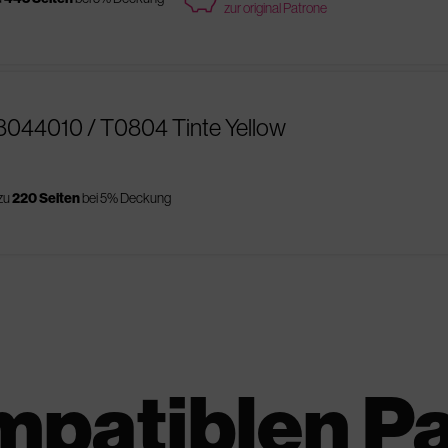
zur original Patrone
8044010 / T0804 Tinte Yellow
 zu
220 Seiten
bei 5% Deckung
mpatiblen P