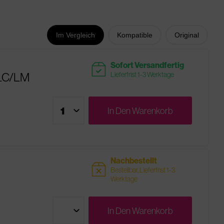
Im Vergleich
Kompatible
Original
readytoship
Sofort Versandfertig
/LC/LM
Lieferfrist 1-3 Werktage
In Den
Warenkorb
Nachbestellt
sold
Bestellbar, Lieferfrist 1-3
Werktage
In Den
Warenkorb