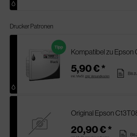
Drucker Patronen
Tipp
Kompatibel zu Epson 
5,90 € *
pages
Bis z
inkl. MwSt.
zzgl. Versandkosten
Original Epson C13T0
20,90 € *
pages
Bis