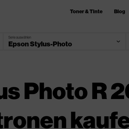
Toner & Tinte
Blog
Serie auswählen
us Photo R 
tronen kauf