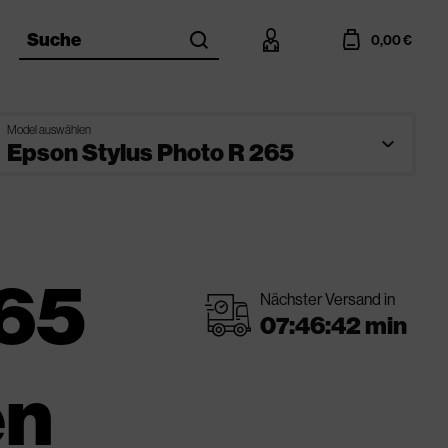
search
account
cart
Suche
0,00 €
Model auswählen
265
Nächster Versand in
shipping
en