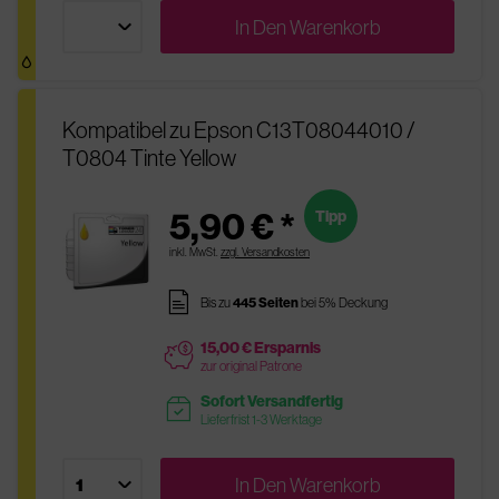
In Den
Warenkorb
Kompatibel zu Epson C13T08044010 /
T0804 Tinte Yellow
5,90 € *
Tipp
inkl. MwSt.
zzgl. Versandkosten
pages
Bis zu
445 Seiten
bei 5% Deckung
15,00 € Ersparnis
price
zur original Patrone
Sofort Versandfertig
readytoship
Lieferfrist 1-3 Werktage
In Den
Warenkorb