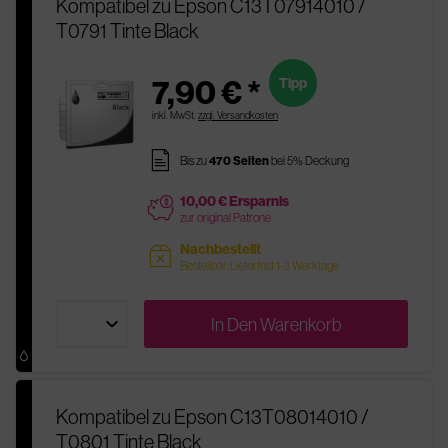
Kompatibel zu Epson C13T07914010 /
T0791 Tinte Black
7,90 € *
Tipp
inkl. MwSt.
zzgl. Versandkosten
pages
Bis zu
470 Seiten
bei 5% Deckung
10,00 € Ersparnis
price
zur original Patrone
Nachbestellt
sold
Bestellbar, Lieferfrist 1-3 Werktage
In Den
Warenkorb
Kompatibel zu Epson C13T08014010 /
T0801 Tinte Black