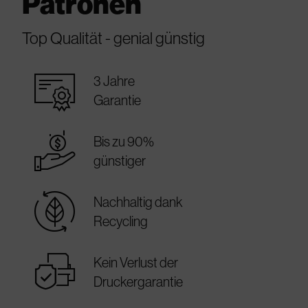
Patronen
Top Qualität - genial günstig
warranty_certificate
3 Jahre
Garantie
best_price
Bis zu 90%
günstiger
sustainable
Nachhaltig dank
Recycling
warranty
Kein Verlust der
Druckergarantie