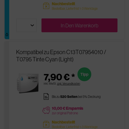
Nachbestellt
sold
Bestellbar, Lieferfrist 1-3 Werktage
In Den
Warenkorb
Kompatibel zu Epson C13T07954010 /
T0795 Tinte Cyan (Light)
7,90 € *
Tipp
inkl. MwSt.
zzgl. Versandkosten
pages
Bis zu
520 Seiten
bei 5% Deckung
10,00 € Ersparnis
price
zur original Patrone
Nachbestellt
sold
Bestellbar, Lieferfrist 1-3 Werktage