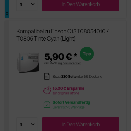
In Den
Warenkorb
Kompatibel zu Epson C13T08054010 /
T0805 Tinte Cyan (Light)
5,90 € *
Tipp
inkl. MwSt.
zzgl. Versandkosten
pages
Bis zu
330 Seiten
bei 5% Deckung
15,00 € Ersparnis
price
zur original Patrone
Sofort Versandfertig
readytoship
Lieferfrist 1-3 Werktage
In Den
Warenkorb