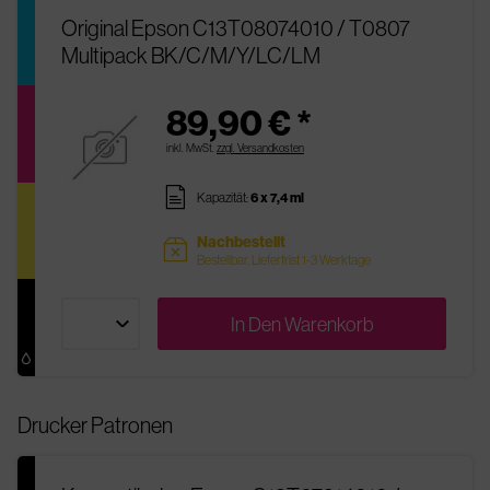
Original Epson C13T08074010 / T0807
Multipack BK/C/M/Y/LC/LM
89,90 € *
inkl. MwSt.
zzgl. Versandkosten
pages
Kapazität:
6 x 7,4 ml
Nachbestellt
sold
Bestellbar, Lieferfrist 1-3 Werktage
In Den
Warenkorb
Drucker Patronen