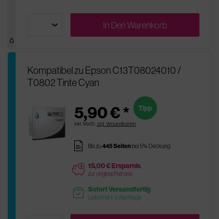
In Den
Warenkorb
Kompatibel zu Epson C13T08024010 /
T0802 Tinte Cyan
5,90 € *
Tipp
inkl. MwSt.
zzgl. Versandkosten
pages
Bis zu
445 Seiten
bei 5% Deckung
15,00 € Ersparnis
price
zur original Patrone
Sofort Versandfertig
readytoship
Lieferfrist 1-3 Werktage