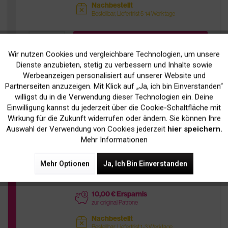
Nachbestellt
sold
Bestellbar, Lieferfrist 5-14 Werktage
In Den
Warenkorb
Wir nutzen Cookies und vergleichbare Technologien, um unsere
Aktiv
Funktionale
Dienste anzubieten, stetig zu verbessern und Inhalte sowie
Werbeanzeigen personalisiert auf unserer Website und
Inaktiv
Marketing
Partnerseiten anzuzeigen. Mit Klick auf „Ja, ich bin Einverstanden“
Kompatibel zu Epson C13T07934010 /
willigst du in die Verwendung dieser Technologien ein. Deine
T0793 Tinte Magenta
Einwilligung kannst du jederzeit über die Cookie-Schaltfläche mit
Inaktiv
Tracking
Wirkung für die Zukunft widerrufen oder ändern. Sie können Ihre
Auswahl der Verwendung von Cookies jederzeit
hier speichern.
7,90 € *
Tipp
Mehr Informationen
inkl. MwSt.
zzgl. Versandkosten
Mehr Optionen
Ja, Ich Bin Einverstanden
pages
Bis zu
685 Seiten
bei 5% Deckung
10,00 € Ersparnis
price
zur original Patrone
Nachbestellt
sold
Bestellbar, Lieferfrist 1-3 Werktage