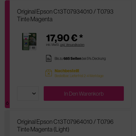
Original Epson C13T07934010 / T0793
Tinte Magenta
17,90 € *
inkl. MwSt.
zzgl. Versandkosten
pages
Bis zu
685 Seiten
bei 5% Deckung
Nachbestellt
sold
Bestellbar, Lieferfrist 2-4 Werktage
In Den
Warenkorb
Original Epson C13T07964010 / T0796
Tinte Magenta (Light)