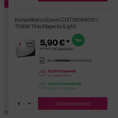
Kompatibel zu Epson C13T08064010 /
T0806 Tinte Magenta (Light)
5,90 € *
Tipp
inkl. MwSt.
zzgl. Versandkosten
pages
Bis zu
635 Seiten
bei 5% Deckung
15,00 € Ersparnis
price
zur original Patrone
Sofort Versandfertig
readytoship
Lieferfrist 1-3 Werktage
In Den
Warenkorb