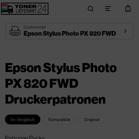
search
menu
cart
printer
Druckermodell
arrow_right
Epson Stylus Photo PX 820 FWD
Epson Stylus Photo
PX 820 FWD
Druckerpatronen
Im Vergleich
Kompatible
Original
Patronen Packs