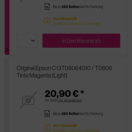
pages
Bis zu
220 Seiten
bei 5% Deckung
Nachbestellt
sold
Bestellbar, Lieferfrist 2-4 Werktage
In Den
Warenkorb
Original Epson C13T08064010 / T0806
Tinte Magenta (Light)
20,90 € *
inkl. MwSt.
zzgl. Versandkosten
pages
Bis zu
220 Seiten
bei 5% Deckung
Nachbestellt
sold
Bestellbar, Lieferfrist 1-3 Werktage