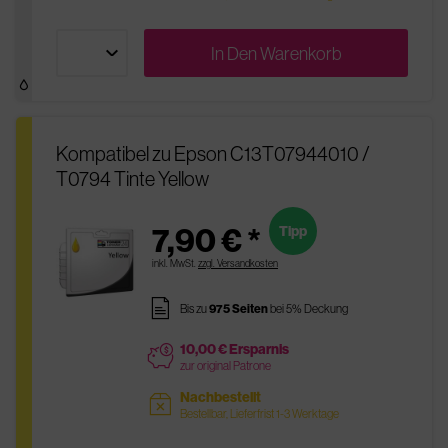
In Den
Warenkorb
Kompatibel zu Epson C13T07944010 /
T0794 Tinte Yellow
7,90 € *
Tipp
inkl. MwSt.
zzgl. Versandkosten
pages
Bis zu
975 Seiten
bei 5% Deckung
10,00 € Ersparnis
price
zur original Patrone
Nachbestellt
sold
Bestellbar, Lieferfrist 1-3 Werktage