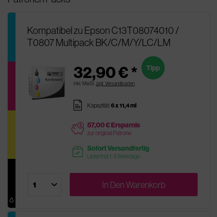
Kompatibel zu Epson C13T08074010 /
T0807 Multipack BK/C/M/Y/LC/LM
32,90 € *
Tipp
inkl. MwSt.
zzgl. Versandkosten
pages
Kapazität:
6 x 11,4 ml
57,00 € Ersparnis
price
zur original Patrone
Sofort Versandfertig
readytoship
Lieferfrist 1-3 Werktage
In Den
Warenkorb