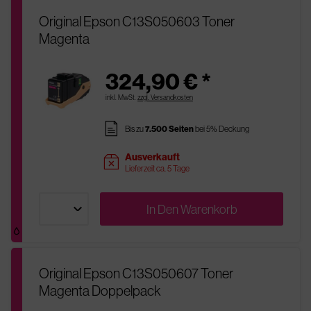
Original Epson C13S050603 Toner
Magenta
324,90 € *
inkl. MwSt.
zzgl. Versandkosten
pages
Bis zu
7.500 Seiten
bei 5% Deckung
Ausverkauft
sold
Lieferzeit ca. 5 Tage
In Den
Warenkorb
Original Epson C13S050607 Toner
Magenta Doppelpack