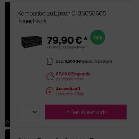
Kompatibel zu Epson C13S050605
Toner Black
79,90 € *
Tipp
inkl. MwSt.
zzgl. Versandkosten
pages
Bis zu
6.500 Seiten
bei 5% Deckung
67,00 € Ersparnis
price
zur original Patrone
Ausverkauft
sold
Lieferzeit ca. 5 Tage
In Den
Warenkorb