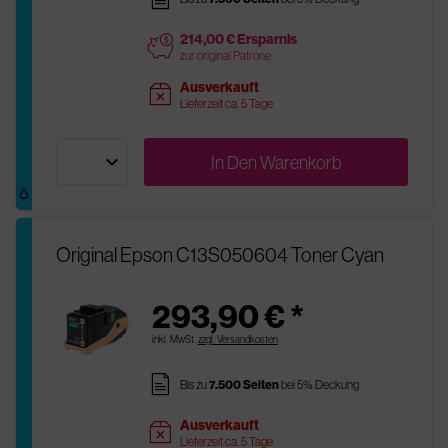
214,00 € Ersparnis
price
zur original Patrone
Ausverkauft
sold
Lieferzeit ca. 5 Tage
In Den
Warenkorb
Original Epson C13S050604 Toner Cyan
293,90 € *
inkl. MwSt.
zzgl. Versandkosten
pages
Bis zu
7.500 Seiten
bei 5% Deckung
Ausverkauft
sold
Lieferzeit ca. 5 Tage