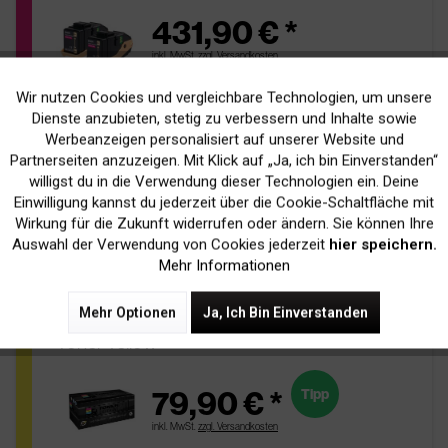
431,90 € *
inkl. MwSt.
zzgl. Versandkosten
pages
Wir nutzen Cookies und vergleichbare Technologien, um unsere
Aktiv
Funktionale
Bis zu
2 x 7.500 Seiten
bei 5% Deckung
Dienste anzubieten, stetig zu verbessern und Inhalte sowie
Werbeanzeigen personalisiert auf unserer Website und
Ausverkauft
sold
Inaktiv
Lieferzeit ca. 5 Tage
Marketing
Partnerseiten anzuzeigen. Mit Klick auf „Ja, ich bin Einverstanden“
willigst du in die Verwendung dieser Technologien ein. Deine
Einwilligung kannst du jederzeit über die Cookie-Schaltfläche mit
In Den
Warenkorb
Inaktiv
Tracking
Wirkung für die Zukunft widerrufen oder ändern. Sie können Ihre
Auswahl der Verwendung von Cookies jederzeit
hier speichern.
Mehr Informationen
Kompatibel zu Epson C13S050602
Mehr Optionen
Ja, Ich Bin Einverstanden
Toner Yellow
79,90 € *
Tipp
inkl. MwSt.
zzgl. Versandkosten