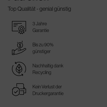
Top Qualität - genial günstig
warranty_certificate
3 Jahre
Garantie
best_price
Bis zu 90%
günstiger
sustainable
Nachhaltig dank
Recycling
warranty
Kein Verlust der
Druckergarantie