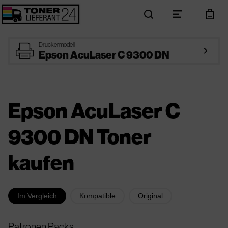
search
menu
cart
printer
Druckermodell
arrow_right
Epson AcuLaser C 9300 DN
Epson AcuLaser C
9300 DN Toner
kaufen
Im Vergleich
Kompatible
Original
Patronen Packs