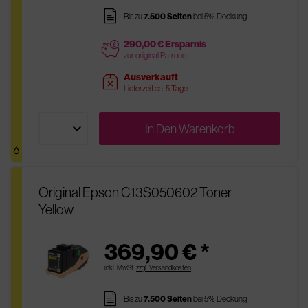
pages
Bis zu
7.500 Seiten
bei 5% Deckung
290,00 € Ersparnis
price
zur original Patrone
Ausverkauft
sold
Lieferzeit ca. 5 Tage
In Den
Warenkorb
Original Epson C13S050602 Toner
Yellow
369,90 € *
inkl. MwSt.
zzgl. Versandkosten
pages
Bis zu
7.500 Seiten
bei 5% Deckung