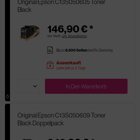
Original Epson C13S050605 Toner
Black
146,90 € *
inkl. MwSt.
zzgl. Versandkosten
pages
Bis zu
6.500 Seiten
bei 5% Deckung
Ausverkauft
sold
Lieferzeit ca. 5 Tage
In Den
Warenkorb
Original Epson C13S050609 Toner
Black Doppelpack