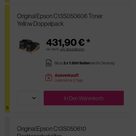
Original Epson C13S050606 Toner
Yellow Doppelpack
431,90 € *
inkl. MwSt.
zzgl. Versandkosten
pages
Bis zu
2 x 7.500 Seiten
bei 5% Deckung
Ausverkauft
sold
Lieferzeit ca. 5 Tage
In Den
Warenkorb
Original Epson C13S050610