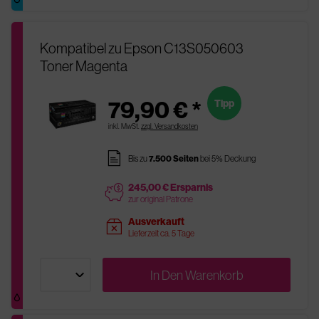
Kompatibel zu Epson C13S050603
Toner Magenta
79,90 € *
Tipp
inkl. MwSt.
zzgl. Versandkosten
pages
Bis zu
7.500 Seiten
bei 5% Deckung
245,00 € Ersparnis
price
zur original Patrone
Ausverkauft
sold
Lieferzeit ca. 5 Tage
In Den
Warenkorb