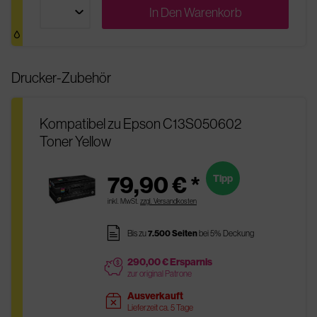
In Den
Warenkorb
Drucker-Zubehör
Kompatibel zu Epson C13S050602
Toner Yellow
79,90 € *
Tipp
inkl. MwSt.
zzgl. Versandkosten
pages
Bis zu
7.500 Seiten
bei 5% Deckung
290,00 € Ersparnis
price
zur original Patrone
Ausverkauft
sold
Lieferzeit ca. 5 Tage