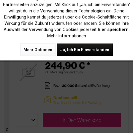
In Den
Warenkorb
Inaktiv
Marketing
Partnerseiten anzuzeigen. Mit Klick auf „Ja, ich bin Einverstanden“
willigst du in die Verwendung dieser Technologien ein. Deine
Einwilligung kannst du jederzeit über die Cookie-Schaltfläche mit
Inaktiv
Tracking
Wirkung für die Zukunft widerrufen oder ändern. Sie können Ihre
Drucker-Zubehör
Auswahl der Verwendung von Cookies jederzeit
hier speichern.
Mehr Informationen
Original Epson C13S051105 Bildtrommel
Mehr Optionen
Ja, Ich Bin Einverstanden
244,90 € *
inkl. MwSt.
zzgl. Versandkosten
pages
Bis zu
30.000 Seiten
bei 5% Deckung
Nachbestellt
sold
Bestellbar, Lieferfrist 5-14 Werktage
In Den
Warenkorb