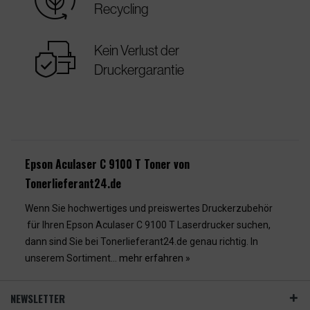
Recycling
warranty
Kein Verlust der
Druckergarantie
Epson Aculaser C 9100 T Toner von
Tonerlieferant24.de
Wenn Sie hochwertiges und preiswertes Druckerzubehör
für Ihren Epson Aculaser C 9100 T Laserdrucker suchen,
dann sind Sie bei Tonerlieferant24.de genau richtig. In
unserem Sortiment...
mehr erfahren »
NEWSLETTER