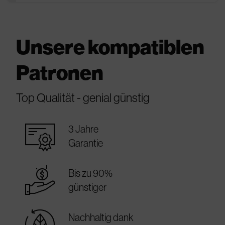
Unsere kompatiblen
Patronen
Top Qualität - genial günstig
warranty_certificate
3 Jahre
Garantie
best_price
Bis zu 90%
günstiger
sustainable
Nachhaltig dank