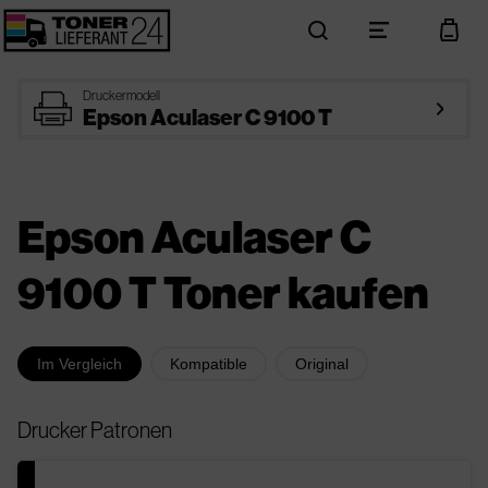
search
menu
cart
printer
Druckermodell
arrow_right
Epson Aculaser C 9100 T
Epson Aculaser C
9100 T Toner kaufen
Im Vergleich
Kompatible
Original
Drucker Patronen