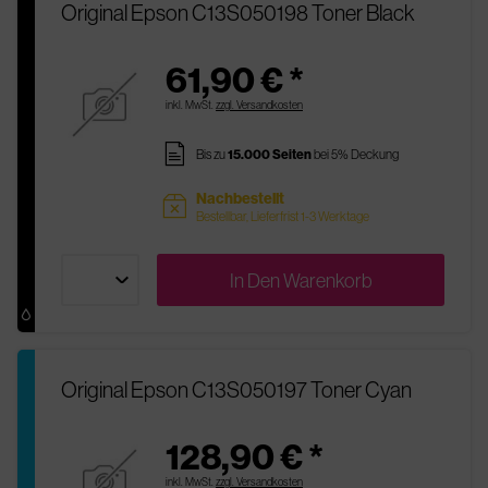
Original Epson C13S050198 Toner Black
61,90 € *
inkl. MwSt.
zzgl. Versandkosten
pages
Bis zu
15.000 Seiten
bei 5% Deckung
Nachbestellt
sold
Bestellbar, Lieferfrist 1-3 Werktage
In Den
Warenkorb
Original Epson C13S050197 Toner Cyan
128,90 € *
inkl. MwSt.
zzgl. Versandkosten