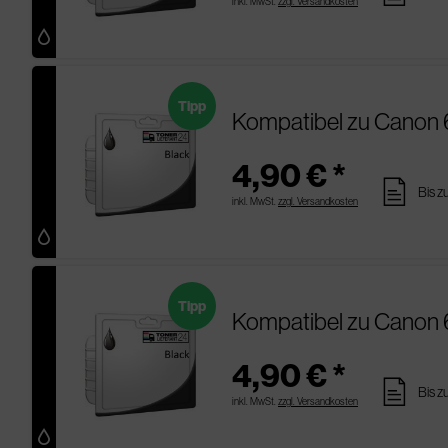
inkl. MwSt.
zzgl. Versandkosten
Tipp
Kompatibel zu Canon
4,90 € *
pages
Bis z
inkl. MwSt.
zzgl. Versandkosten
Tipp
Kompatibel zu Canon
4,90 € *
pages
Bis z
inkl. MwSt.
zzgl. Versandkosten