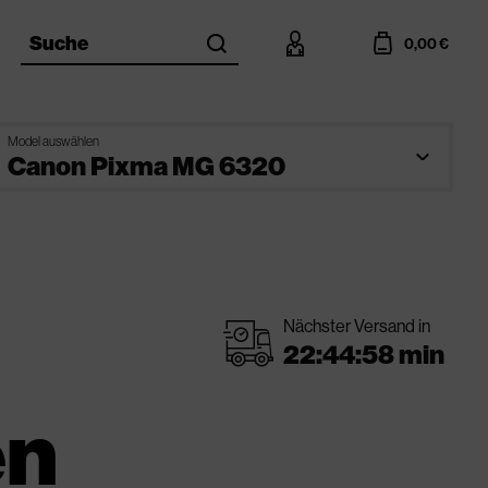
search
account
cart
Suche
0,00 €
Model auswählen
Nächster Versand in
shipping
en