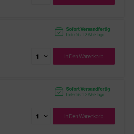
readytoship
Sofort Versandfertig
Lieferfrist 1-3 Werktage
In Den
Warenkorb
readytoship
Sofort Versandfertig
Lieferfrist 1-3 Werktage
In Den
Warenkorb