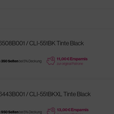
6508B001 / CLI-551BK Tinte Black
price
11,00 € Ersparnis
u
350 Seiten
bei 5% Deckung
zur original Patrone
6443B001 / CLI-551BKXL Tinte Black
price
13,00 € Ersparnis
u
950 Seiten
bei 5% Deckung