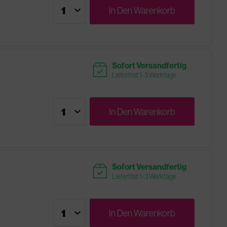
In Den
Warenkorb
readytoship
Sofort Versandfertig
Lieferfrist 1-3 Werktage
In Den
Warenkorb
readytoship
Sofort Versandfertig
Lieferfrist 1-3 Werktage
In Den
Warenkorb