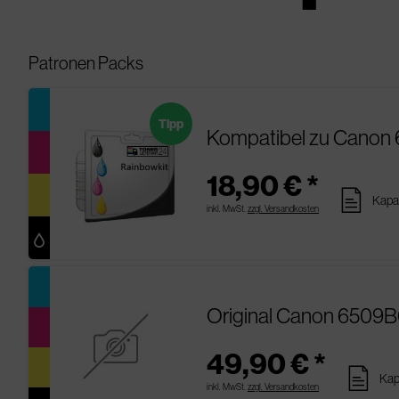
Patronen Packs
Tipp
Kompatibel zu Canon 
18,90 € *
pages
Kapa
inkl. MwSt.
zzgl. Versandkosten
Original Canon 6509B
49,90 € *
pages
Kap
inkl. MwSt.
zzgl. Versandkosten