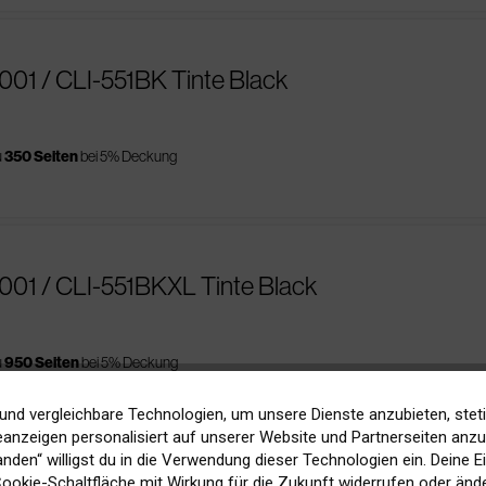
01 / CLI-551BK Tinte Black
u
350 Seiten
bei 5% Deckung
001 / CLI-551BKXL Tinte Black
u
950 Seiten
bei 5% Deckung
und vergleichbare Technologien, um unsere Dienste anzubieten, stet
anzeigen personalisiert auf unserer Website und Partnerseiten anzuz
tanden“ willigst du in die Verwendung dieser Technologien ein. Deine E
 Cookie-Schaltfläche mit Wirkung für die Zukunft widerrufen oder ände