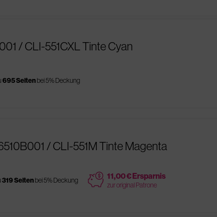
001 / CLI-551CXL Tinte Cyan
u
695 Seiten
bei 5% Deckung
6510B001 / CLI-551M Tinte Magenta
price
11,00 € Ersparnis
u
319 Seiten
bei 5% Deckung
zur original Patrone