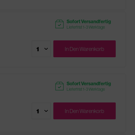
readytoship
Sofort Versandfertig
Lieferfrist 1-3 Werktage
In Den
Warenkorb
readytoship
Sofort Versandfertig
Lieferfrist 1-3 Werktage
In Den
Warenkorb