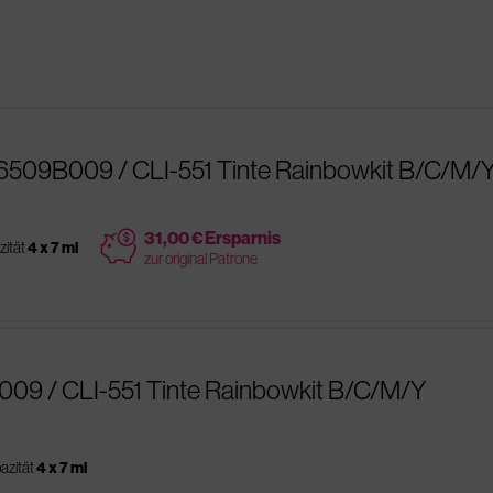
6509B009 / CLI-551 Tinte Rainbowkit B/C/M/
price
31,00 € Ersparnis
zität
4 x 7 ml
zur original Patrone
009 / CLI-551 Tinte Rainbowkit B/C/M/Y
azität
4 x 7 ml