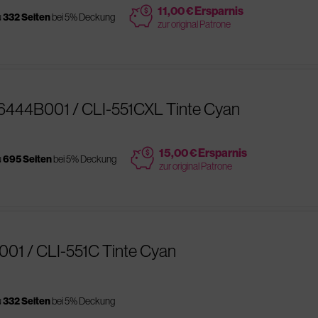
price
11,00 € Ersparnis
u
332 Seiten
bei 5% Deckung
zur original Patrone
6444B001 / CLI-551CXL Tinte Cyan
price
15,00 € Ersparnis
u
695 Seiten
bei 5% Deckung
zur original Patrone
001 / CLI-551C Tinte Cyan
u
332 Seiten
bei 5% Deckung