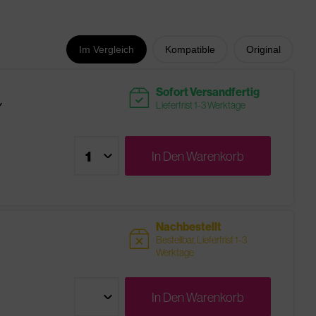
Im Vergleich
Kompatible
Original
readytoship
Sofort Versandfertig
Y
Lieferfrist 1-3 Werktage
In Den
Warenkorb
Nachbestellt
sold
Bestellbar, Lieferfrist 1-3
Werktage
In Den
Warenkorb