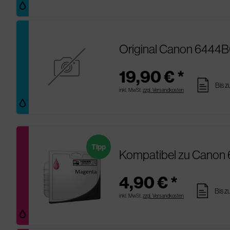
Original Canon 6444B
19,90 € *
pages
Bis z
inkl. MwSt.
zzgl. Versandkosten
Tipp
Kompatibel zu Canon 
4,90 € *
pages
Bis z
inkl. MwSt.
zzgl. Versandkosten