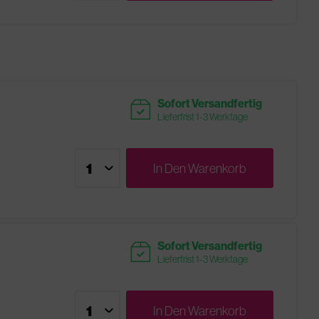
readytoship
Sofort Versandfertig
Lieferfrist 1-3 Werktage
In Den
Warenkorb
readytoship
Sofort Versandfertig
Lieferfrist 1-3 Werktage
In Den
Warenkorb