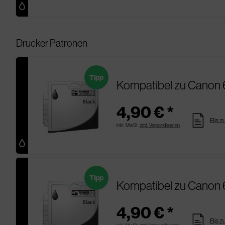
Drucker Patronen
Tipp
Kompatibel zu Canon 
4,90 € *
pages
Bis z
inkl. MwSt.
zzgl. Versandkosten
Tipp
Kompatibel zu Canon 
4,90 € *
pages
Bis z