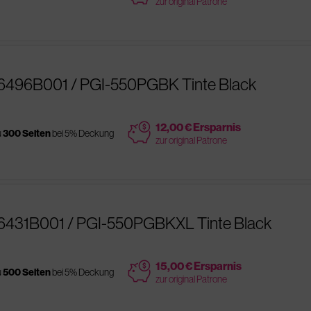
zur original Patrone
 6496B001 / PGI-550PGBK Tinte Black
price
12,00 € Ersparnis
u
300 Seiten
bei 5% Deckung
zur original Patrone
 6431B001 / PGI-550PGBKXL Tinte Black
price
15,00 € Ersparnis
u
500 Seiten
bei 5% Deckung
zur original Patrone