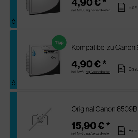
4,90 € *
pages
Bis z
inkl. MwSt.
zzgl. Versandkosten
Tipp
Kompatibel zu Canon 
4,90 € *
pages
Bis z
inkl. MwSt.
zzgl. Versandkosten
Original Canon 6509B
15,90 € *
pages
Bis z
inkl. MwSt.
zzgl. Versandkosten