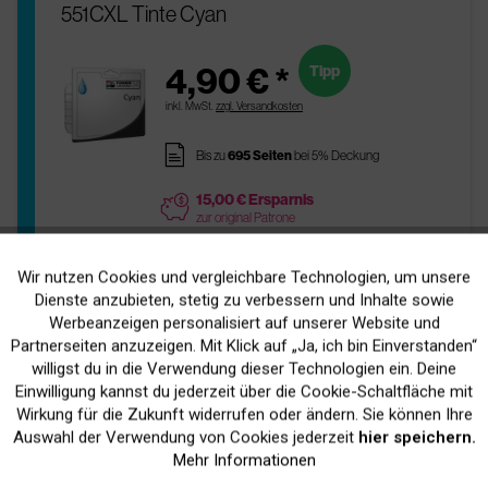
551CXL Tinte Cyan
4,90 € *
Tipp
inkl. MwSt.
zzgl. Versandkosten
pages
Bis zu
695 Seiten
bei 5% Deckung
15,00 € Ersparnis
price
zur original Patrone
Sofort Versandfertig
readytoship
Lieferfrist 1-3 Werktage
Wir nutzen Cookies und vergleichbare Technologien, um unsere
Aktiv
Funktionale
Dienste anzubieten, stetig zu verbessern und Inhalte sowie
Werbeanzeigen personalisiert auf unserer Website und
In Den
Warenkorb
Inaktiv
Marketing
Partnerseiten anzuzeigen. Mit Klick auf „Ja, ich bin Einverstanden“
willigst du in die Verwendung dieser Technologien ein. Deine
Einwilligung kannst du jederzeit über die Cookie-Schaltfläche mit
Inaktiv
Tracking
Wirkung für die Zukunft widerrufen oder ändern. Sie können Ihre
Original Canon 6509B001 / CLI-551C
Auswahl der Verwendung von Cookies jederzeit
hier speichern.
Tinte Cyan
Mehr Informationen