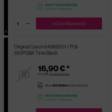
Sofort Versandfertig
readytoship
Lieferfrist 1-3 Werktage
In Den
Warenkorb
Original Canon 6496B001 / PGI-
550PGBK Tinte Black
16,90 € *
inkl. MwSt.
zzgl. Versandkosten
pages
Bis zu
300 Seiten
bei 5% Deckung
Sofort Versandfertig
readytoship
Lieferfrist 1-3 Werktage