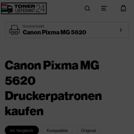
search
menu
cart
printer
Druckermodell
arrow_right
Canon Pixma MG 5620
Canon Pixma MG
5620
Druckerpatronen
kaufen
Im Vergleich
Kompatible
Original