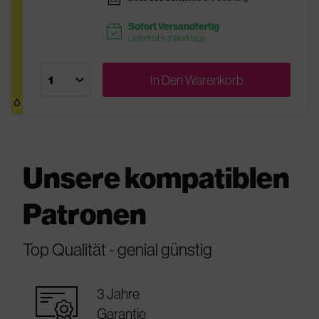
Sofort Versandfertig
readytoship
Lieferfrist 1-3 Werktage
In Den
Warenkorb
Unsere kompatiblen
Patronen
Top Qualität - genial günstig
warranty_certificate
3 Jahre
Garantie