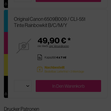
Original Canon 6509B009 / CLI-551
Tinte Rainbowkit B/C/M/Y
49,90 € *
inkl. MwSt.
zzgl. Versandkosten
pages
Kapazität
4 x 7 ml
Nachbestellt
sold
Bestellbar, Lieferfrist 1-3 Werktage
In Den
Warenkorb
Drucker Patronen