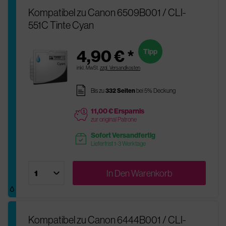
Kompatibel zu Canon 6509B001 / CLI-
551C Tinte Cyan
4,90 € *
Tipp
inkl. MwSt.
zzgl. Versandkosten
pages
Bis zu
332 Seiten
bei 5% Deckung
11,00 € Ersparnis
price
zur original Patrone
Sofort Versandfertig
readytoship
Lieferfrist 1-3 Werktage
In Den
Warenkorb
Kompatibel zu Canon 6444B001 / CLI-