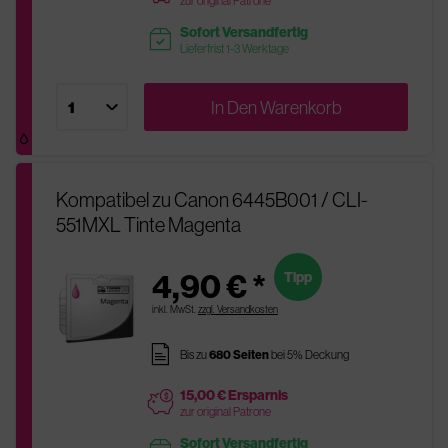
zur original Patrone
Sofort Versandfertig
readytoship
Lieferfrist 1-3 Werktage
In Den
Warenkorb
Kompatibel zu Canon 6445B001 / CLI-
551MXL Tinte Magenta
4,90 € *
Tipp
inkl. MwSt.
zzgl. Versandkosten
pages
Bis zu
680 Seiten
bei 5% Deckung
15,00 € Ersparnis
price
zur original Patrone
Sofort Versandfertig