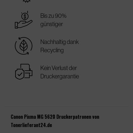
best_price
Bis zu 90%
günstiger
sustainable
Nachhaltig dank
Recycling
warranty
Kein Verlust der
Druckergarantie
Canon Pixma MG 5620 Druckerpatronen von
Tonerlieferant24.de