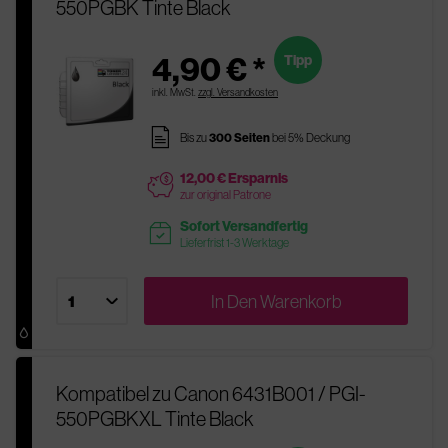
550PGBK Tinte Black
4,90 € *
Tipp
inkl. MwSt.
zzgl. Versandkosten
pages
Bis zu
300 Seiten
bei 5% Deckung
12,00 € Ersparnis
price
zur original Patrone
Sofort Versandfertig
readytoship
Lieferfrist 1-3 Werktage
In Den
Warenkorb
Kompatibel zu Canon 6431B001 / PGI-
550PGBKXL Tinte Black