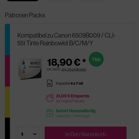
Patronen Packs
Kompatibel zu Canon 6509B009 / CLI-
551 Tinte Rainbowkit B/C/M/Y
18,90 € *
Tipp
inkl. MwSt.
zzgl. Versandkosten
pages
Kapazität
4 x 7 ml
31,00 € Ersparnis
price
zur original Patrone
Sofort Versandfertig
readytoship
Lieferfrist 1-3 Werktage
In Den
Warenkorb