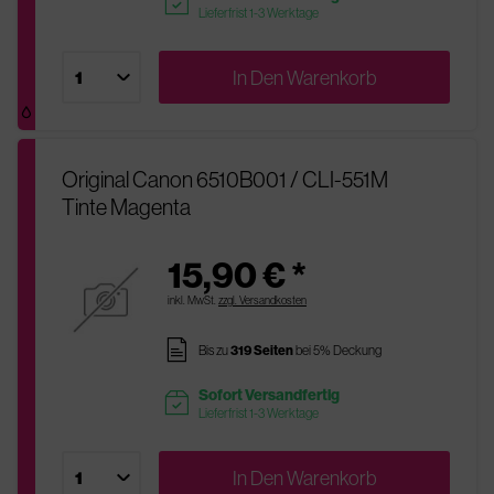
readytoship
Lieferfrist 1-3 Werktage
In Den
Warenkorb
Original Canon 6510B001 / CLI-551M
Tinte Magenta
15,90 € *
inkl. MwSt.
zzgl. Versandkosten
pages
Bis zu
319 Seiten
bei 5% Deckung
Sofort Versandfertig
readytoship
Lieferfrist 1-3 Werktage
In Den
Warenkorb