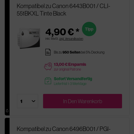
Kompatibel zu Canon 6443B001 / CLI-
551BKXL Tinte Black
4,90 € *
Tipp
inkl. MwSt.
zzgl. Versandkosten
pages
Bis zu
950 Seiten
bei 5% Deckung
13,00 € Ersparnis
price
zur original Patrone
Sofort Versandfertig
readytoship
Lieferfrist 1-3 Werktage
In Den
Warenkorb
Kompatibel zu Canon 6496B001 / PGI-