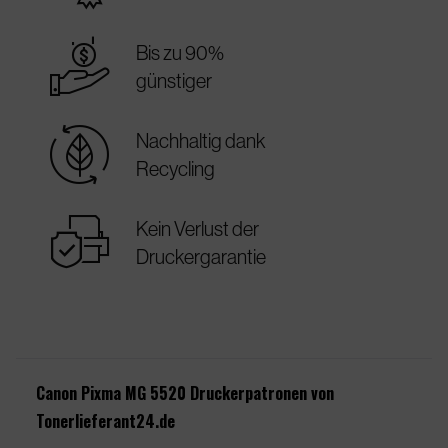
best_price
Bis zu 90%
günstiger
sustainable
Nachhaltig dank
Recycling
warranty
Kein Verlust der
Druckergarantie
Canon Pixma MG 5520 Druckerpatronen von
Tonerlieferant24.de