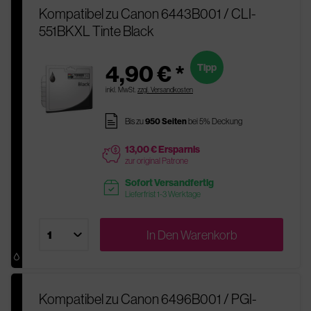
Kompatibel zu Canon 6443B001 / CLI-
551BKXL Tinte Black
4,90 € *
Tipp
inkl. MwSt.
zzgl. Versandkosten
pages
Bis zu
950 Seiten
bei 5% Deckung
13,00 € Ersparnis
price
zur original Patrone
Sofort Versandfertig
readytoship
Lieferfrist 1-3 Werktage
In Den
Warenkorb
Kompatibel zu Canon 6496B001 / PGI-