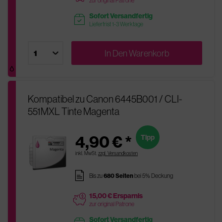
zur original Patrone
Sofort Versandfertig
readytoship
Lieferfrist 1-3 Werktage
In Den
Warenkorb
Kompatibel zu Canon 6445B001 / CLI-
551MXL Tinte Magenta
4,90 € *
Tipp
inkl. MwSt.
zzgl. Versandkosten
pages
Bis zu
680 Seiten
bei 5% Deckung
15,00 € Ersparnis
price
zur original Patrone
Sofort Versandfertig