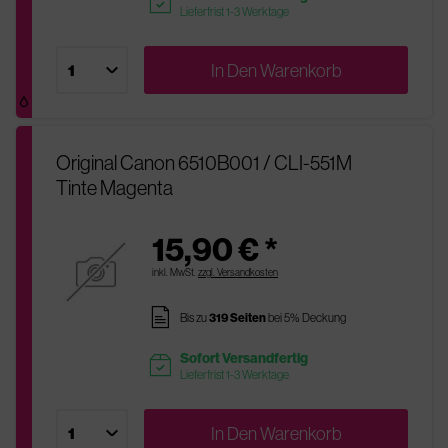
readytoship
Lieferfrist 1-3 Werktage
In Den
Warenkorb
Original Canon 6510B001 / CLI-551M
Tinte Magenta
15,90 € *
inkl. MwSt.
zzgl. Versandkosten
pages
Bis zu
319 Seiten
bei 5% Deckung
Sofort Versandfertig
readytoship
Lieferfrist 1-3 Werktage
In Den
Warenkorb