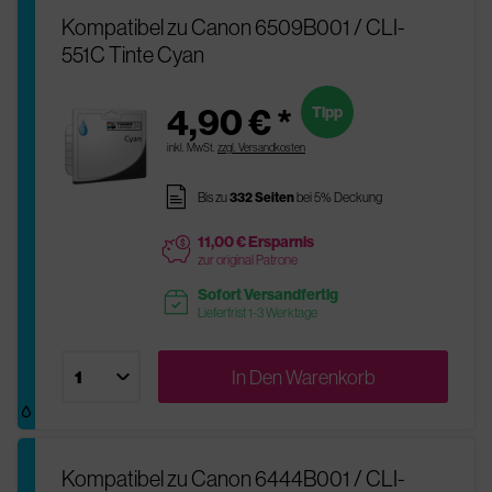
Kompatibel zu Canon 6509B001 / CLI-
551C Tinte Cyan
4,90 € *
Tipp
inkl. MwSt.
zzgl. Versandkosten
pages
Bis zu
332 Seiten
bei 5% Deckung
11,00 € Ersparnis
price
zur original Patrone
Sofort Versandfertig
readytoship
Lieferfrist 1-3 Werktage
In Den
Warenkorb
Kompatibel zu Canon 6444B001 / CLI-