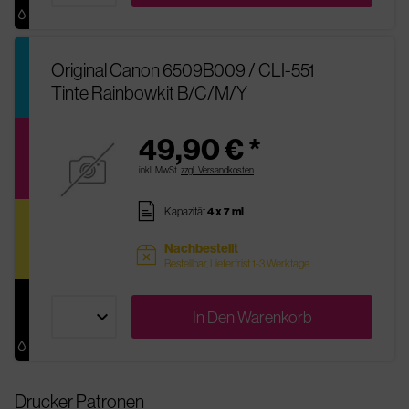
Original Canon 6509B009 / CLI-551
Tinte Rainbowkit B/C/M/Y
49,90 € *
inkl. MwSt.
zzgl. Versandkosten
pages
Kapazität
4 x 7 ml
Nachbestellt
sold
Bestellbar, Lieferfrist 1-3 Werktage
In Den
Warenkorb
Drucker Patronen