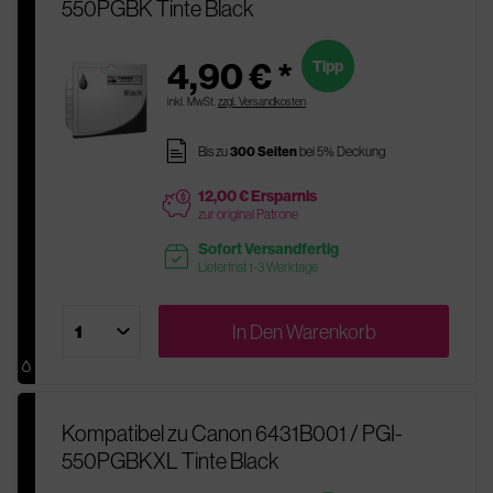
550PGBK Tinte Black
4,90 € *
Tipp
inkl. MwSt.
zzgl. Versandkosten
pages
Bis zu
300 Seiten
bei 5% Deckung
12,00 € Ersparnis
price
zur original Patrone
Sofort Versandfertig
readytoship
Lieferfrist 1-3 Werktage
In Den
Warenkorb
Kompatibel zu Canon 6431B001 / PGI-
550PGBKXL Tinte Black