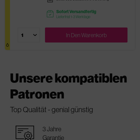
Sofort Versandfertig
readytoship
Lieferfrist 1-3 Werktage
In Den
Warenkorb
Unsere kompatiblen
Patronen
Top Qualität - genial günstig
warranty_certificate
3 Jahre
Garantie