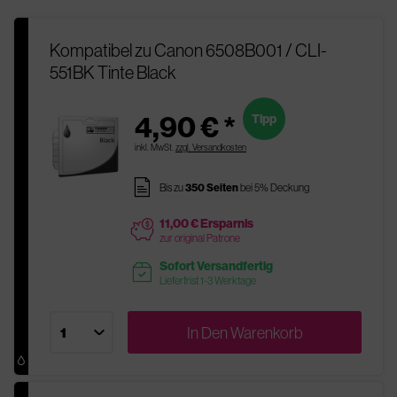
Kompatibel zu Canon 6508B001 / CLI-
551BK Tinte Black
4,90 € *
Tipp
inkl. MwSt.
zzgl. Versandkosten
pages
Bis zu
350 Seiten
bei 5% Deckung
11,00 € Ersparnis
price
zur original Patrone
Sofort Versandfertig
readytoship
Lieferfrist 1-3 Werktage
In Den
Warenkorb