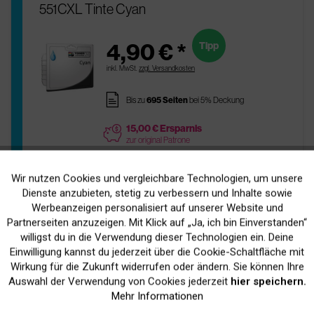
551CXL Tinte Cyan
4,90 € *
Tipp
inkl. MwSt.
zzgl. Versandkosten
pages
Bis zu
695 Seiten
bei 5% Deckung
15,00 € Ersparnis
price
zur original Patrone
Sofort Versandfertig
readytoship
Lieferfrist 1-3 Werktage
Wir nutzen Cookies und vergleichbare Technologien, um unsere
Aktiv
Funktionale
Dienste anzubieten, stetig zu verbessern und Inhalte sowie
Werbeanzeigen personalisiert auf unserer Website und
In Den
Warenkorb
Inaktiv
Marketing
Partnerseiten anzuzeigen. Mit Klick auf „Ja, ich bin Einverstanden“
willigst du in die Verwendung dieser Technologien ein. Deine
Einwilligung kannst du jederzeit über die Cookie-Schaltfläche mit
Inaktiv
Tracking
Wirkung für die Zukunft widerrufen oder ändern. Sie können Ihre
Original Canon 6509B001 / CLI-551C
Auswahl der Verwendung von Cookies jederzeit
hier speichern.
Tinte Cyan
Mehr Informationen