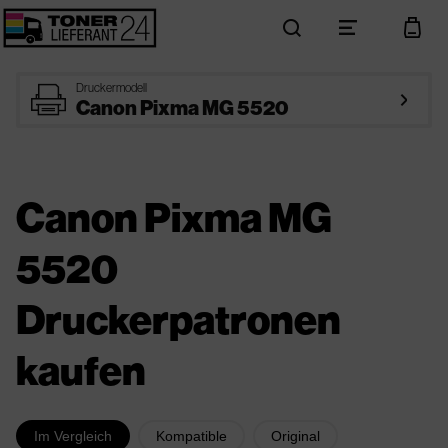
search
menu
cart
printer
Druckermodell
arrow_right
Canon Pixma MG 5520
Canon Pixma MG
5520
Druckerpatronen
kaufen
Im Vergleich
Kompatible
Original