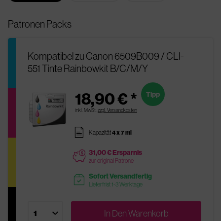
Patronen Packs
Kompatibel zu Canon 6509B009 / CLI-
551 Tinte Rainbowkit B/C/M/Y
18,90 € *
Tipp
inkl. MwSt.
zzgl. Versandkosten
pages
Kapazität
4 x 7 ml
31,00 € Ersparnis
price
zur original Patrone
Sofort Versandfertig
readytoship
Lieferfrist 1-3 Werktage
In Den
Warenkorb