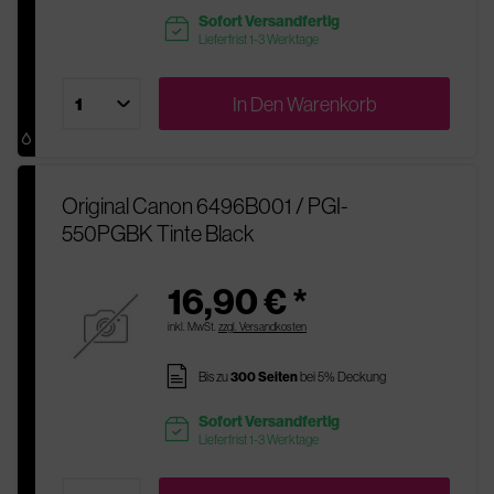
Sofort Versandfertig
readytoship
Lieferfrist 1-3 Werktage
In Den
Warenkorb
Original Canon 6496B001 / PGI-
550PGBK Tinte Black
16,90 € *
inkl. MwSt.
zzgl. Versandkosten
pages
Bis zu
300 Seiten
bei 5% Deckung
Sofort Versandfertig
readytoship
Lieferfrist 1-3 Werktage