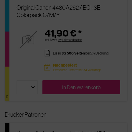
Original Canon 4480A262 / BCI-3E
Colorpack C/M/Y
41,90 € *
inkl. MwSt.
zzgl. Versandkosten
pages
Bis zu
3 x 500 Seiten
bei 5% Deckung
Nachbestellt
sold
Bestellbar, Lieferfrist 5-14 Werktage
In Den
Warenkorb
Drucker Patronen