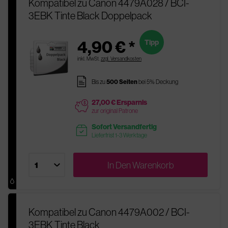
Kompatibel zu Canon 4479A028 / BCI-
3EBK Tinte Black Doppelpack
4,90 € *
Tipp
inkl. MwSt.
zzgl. Versandkosten
pages
Bis zu
500 Seiten
bei 5% Deckung
27,00 € Ersparnis
price
zur original Patrone
Sofort Versandfertig
readytoship
Lieferfrist 1-3 Werktage
In Den
Warenkorb
Kompatibel zu Canon 4479A002 / BCI-
3EBK Tinte Black