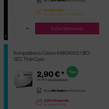
pages
Bis zu
500 Seiten
bei 5% Deckung
Nachbestellt
sold
Bestellbar, Lieferfrist 2-4 Werktage
In Den
Warenkorb
Kompatibel zu Canon 4480A002 / BCI-
3EC Tinte Cyan
2,90 € *
Tipp
inkl. MwSt.
zzgl. Versandkosten
pages
Bis zu
390 Seiten
bei 5% Deckung
3,00 € Ersparnis
price
zur original Patrone