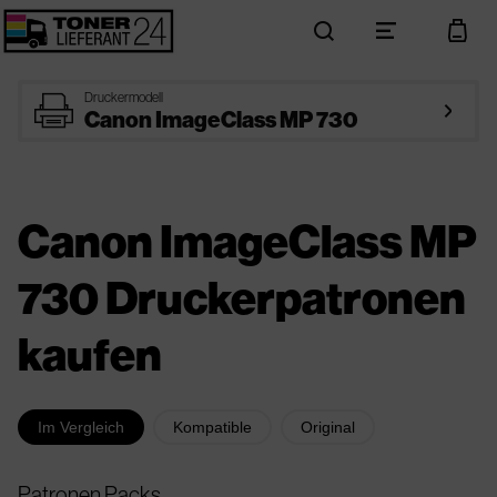
search
menu
cart
printer
Druckermodell
arrow_right
Canon ImageClass MP 730
Canon ImageClass MP
730 Druckerpatronen
kaufen
Im Vergleich
Kompatible
Original
Patronen Packs