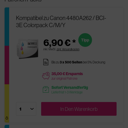
Kompatibel zu Canon 4480A262 / BCI-
3E Colorpack C/M/Y
6,90 € *
Tipp
inkl. MwSt.
zzgl. Versandkosten
pages
Bis zu
3 x 500 Seiten
bei 5% Deckung
35,00 € Ersparnis
price
zur original Patrone
Sofort Versandfertig
readytoship
Lieferfrist 1-3 Werktage
In Den
Warenkorb