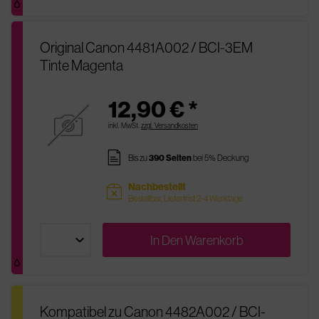
Original Canon 4481A002 / BCI-3EM
Tinte Magenta
12,90 € *
inkl. MwSt.
zzgl. Versandkosten
pages
Bis zu
390 Seiten
bei 5% Deckung
Nachbestellt
sold
Bestellbar, Lieferfrist 2-4 Werktage
In Den
Warenkorb
Kompatibel zu Canon 4482A002 / BCI-