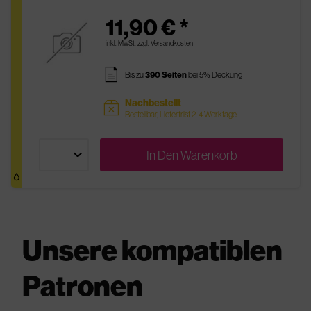
11,90 € *
inkl. MwSt.
zzgl. Versandkosten
pages
Bis zu
390 Seiten
bei 5% Deckung
Nachbestellt
sold
Bestellbar, Lieferfrist 2-4 Werktage
In Den
Warenkorb
Unsere kompatiblen
Patronen