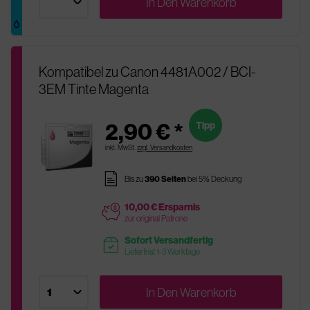
In Den
Warenkorb
Kompatibel zu Canon 4481A002 / BCI-
3EM Tinte Magenta
2,90 € *
Tipp
inkl. MwSt.
zzgl. Versandkosten
pages
Bis zu
390 Seiten
bei 5% Deckung
10,00 € Ersparnis
price
zur original Patrone
Sofort Versandfertig
readytoship
Lieferfrist 1-3 Werktage
In Den
Warenkorb