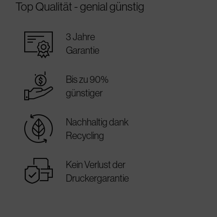
Top Qualität - genial günstig
warranty_certificate
3 Jahre
Garantie
best_price
Bis zu 90%
günstiger
sustainable
Nachhaltig dank
Recycling
warranty
Kein Verlust der
Druckergarantie