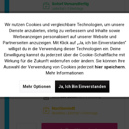
Sofort Versandfertig
readytoship
Lieferfrist 1-3 Werktage
Wir nutzen Cookies und vergleichbare Technologien, um unsere
In Den
Warenkorb
Aktiv
Funktionale
Dienste anzubieten, stetig zu verbessern und Inhalte sowie
Werbeanzeigen personalisiert auf unserer Website und
Inaktiv
Marketing
Partnerseiten anzuzeigen. Mit Klick auf „Ja, ich bin Einverstanden“
willigst du in die Verwendung dieser Technologien ein. Deine
Original Canon 4480A002 / BCI-3EC
Einwilligung kannst du jederzeit über die Cookie-Schaltfläche mit
Tinte Cyan
Inaktiv
Tracking
Wirkung für die Zukunft widerrufen oder ändern. Sie können Ihre
Auswahl der Verwendung von Cookies jederzeit
hier speichern.
Mehr Informationen
5,90 € *
inkl. MwSt.
zzgl. Versandkosten
Mehr Optionen
Ja, Ich Bin Einverstanden
pages
Bis zu
390 Seiten
bei 5% Deckung
Nachbestellt
sold
Bestellbar, Lieferfrist 1-3 Werktage