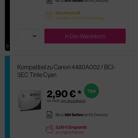
pages
Bis zu
500 Seiten
bei 5% Deckung
Nachbestellt
sold
Bestellbar, Lieferfrist 2-4 Werktage
In Den
Warenkorb
Kompatibel zu Canon 4480A002 / BCI-
3EC Tinte Cyan
2,90 € *
Tipp
inkl. MwSt.
zzgl. Versandkosten
pages
Bis zu
390 Seiten
bei 5% Deckung
3,00 € Ersparnis
price
zur original Patrone