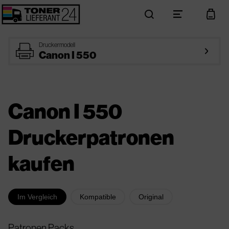
search
menu
cart
printer
Druckermodell
arrow_right
Canon I 550
Canon I 550
Druckerpatronen
kaufen
Im Vergleich
Kompatible
Original
Patronen Packs