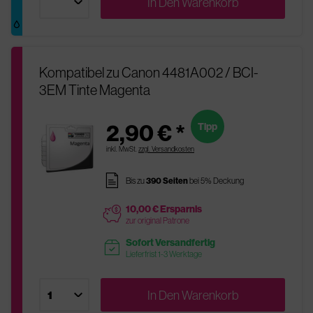
In Den
Warenkorb
Kompatibel zu Canon 4481A002 / BCI-
3EM Tinte Magenta
2,90 € *
Tipp
inkl. MwSt.
zzgl. Versandkosten
pages
Bis zu
390 Seiten
bei 5% Deckung
10,00 € Ersparnis
price
zur original Patrone
Sofort Versandfertig
readytoship
Lieferfrist 1-3 Werktage
In Den
Warenkorb