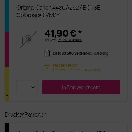
Original Canon 4480A262 / BCI-3E
Colorpack C/M/Y
41,90 € *
inkl. MwSt.
zzgl. Versandkosten
pages
Bis zu
3 x 500 Seiten
bei 5% Deckung
Nachbestellt
sold
Bestellbar, Lieferfrist 5-14 Werktage
In Den
Warenkorb
Drucker Patronen