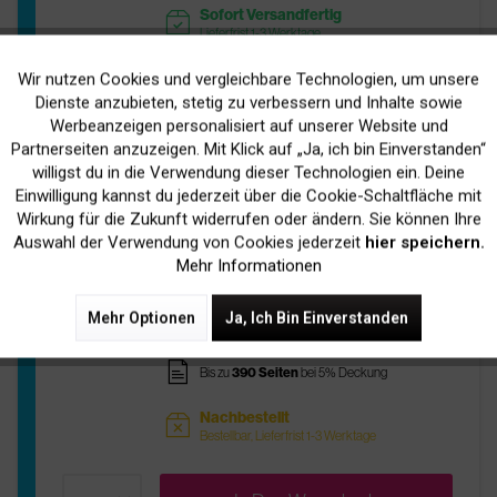
Sofort Versandfertig
readytoship
Lieferfrist 1-3 Werktage
Wir nutzen Cookies und vergleichbare Technologien, um unsere
Aktiv
Funktionale
In Den
Warenkorb
Dienste anzubieten, stetig zu verbessern und Inhalte sowie
Werbeanzeigen personalisiert auf unserer Website und
Inaktiv
Marketing
Partnerseiten anzuzeigen. Mit Klick auf „Ja, ich bin Einverstanden“
willigst du in die Verwendung dieser Technologien ein. Deine
Einwilligung kannst du jederzeit über die Cookie-Schaltfläche mit
Original Canon 4480A002 / BCI-3EC
Inaktiv
Tracking
Wirkung für die Zukunft widerrufen oder ändern. Sie können Ihre
Tinte Cyan
Auswahl der Verwendung von Cookies jederzeit
hier speichern.
Mehr Informationen
5,90 € *
Mehr Optionen
Ja, Ich Bin Einverstanden
inkl. MwSt.
zzgl. Versandkosten
pages
Bis zu
390 Seiten
bei 5% Deckung
Nachbestellt
sold
Bestellbar, Lieferfrist 1-3 Werktage