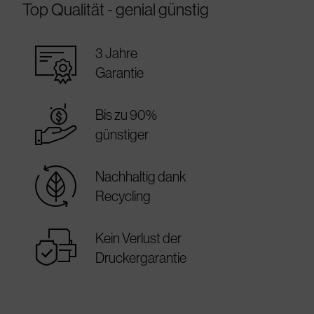
Top Qualität - genial günstig
warranty_certificate
3 Jahre
Garantie
best_price
Bis zu 90%
günstiger
sustainable
Nachhaltig dank
Recycling
warranty
Kein Verlust der
Druckergarantie