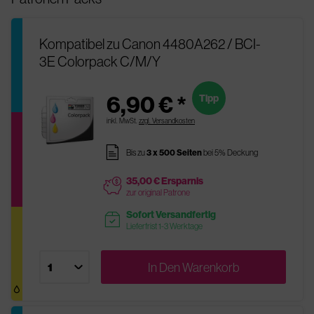
Kompatibel zu Canon 4480A262 / BCI-
3E Colorpack C/M/Y
6,90 € *
Tipp
inkl. MwSt.
zzgl. Versandkosten
pages
Bis zu
3 x 500 Seiten
bei 5% Deckung
35,00 € Ersparnis
price
zur original Patrone
Sofort Versandfertig
readytoship
Lieferfrist 1-3 Werktage
In Den
Warenkorb