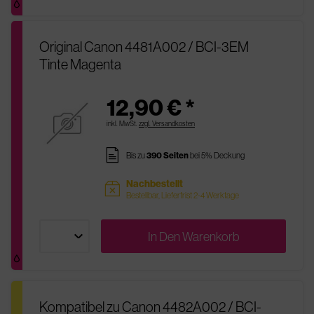
Original Canon 4481A002 / BCI-3EM
Tinte Magenta
12,90 € *
inkl. MwSt.
zzgl. Versandkosten
pages
Bis zu
390 Seiten
bei 5% Deckung
Nachbestellt
sold
Bestellbar, Lieferfrist 2-4 Werktage
In Den
Warenkorb
Kompatibel zu Canon 4482A002 / BCI-