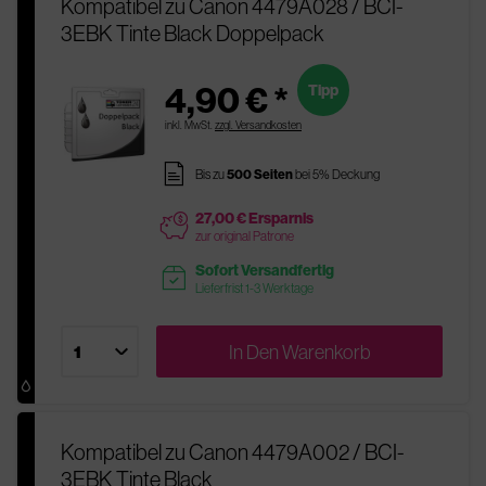
Kompatibel zu Canon 4479A028 / BCI-
3EBK Tinte Black Doppelpack
4,90 € *
Tipp
inkl. MwSt.
zzgl. Versandkosten
pages
Bis zu
500 Seiten
bei 5% Deckung
27,00 € Ersparnis
price
zur original Patrone
Sofort Versandfertig
readytoship
Lieferfrist 1-3 Werktage
In Den
Warenkorb
Kompatibel zu Canon 4479A002 / BCI-
3EBK Tinte Black