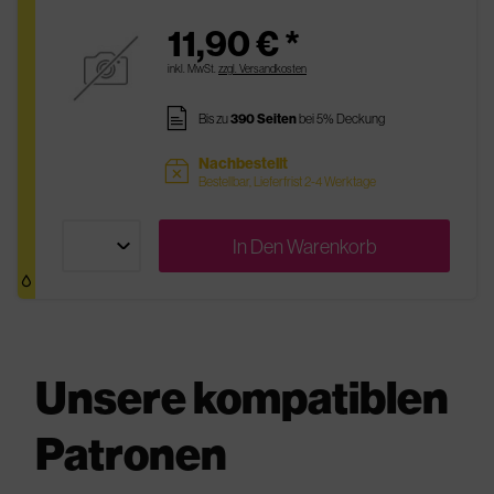
11,90 € *
inkl. MwSt.
zzgl. Versandkosten
pages
Bis zu
390 Seiten
bei 5% Deckung
Nachbestellt
sold
Bestellbar, Lieferfrist 2-4 Werktage
In Den
Warenkorb
Unsere kompatiblen
Patronen