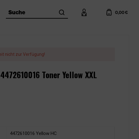
search
account
cart
Suche
0,00 €
eit nicht zur Verfügung!
 4472610016 Toner Yellow XXL
4472610016 Yellow HC