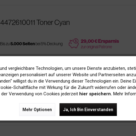
 4472610011 Toner Cyan
price
29,00 € Ersparnis
Bis zu
5.000 Seiten
bei 5% Deckung
zur original Patrone
und vergleichbare Technologien, um unsere Dienste anzubieten, stet
anzeigen personalisiert auf unserer Website und Partnerseiten anzuz
610011 Toner Cyan
tanden“ willigst du in die Verwendung dieser Technologien ein. Deine E
 Cookie-Schaltfläche mit Wirkung für die Zukunft widerrufen oder ände
 der Verwendung von Cookies jederzeit
hier speichern.
Mehr Infor
es
Bis zu
5.000 Seiten
bei 5% Deckung
Mehr Optionen
Ja, Ich Bin Einverstanden