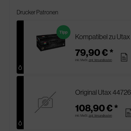
Drucker Patronen
Tipp
Kompatibel zu Utax
79,90 € *
pages
inkl. MwSt.
zzgl. Versandkosten
Original Utax 4472
108,90 € *
pag
inkl. MwSt.
zzgl. Versandkosten