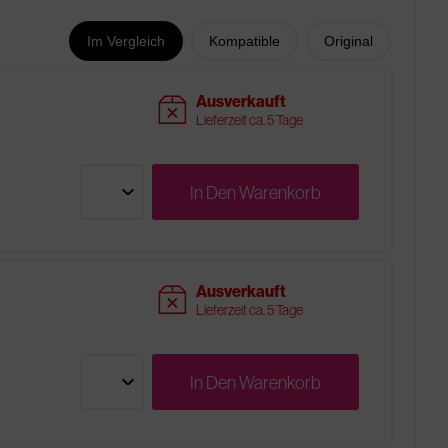
Im Vergleich
Kompatible
Original
sold
Ausverkauft
Lieferzeit ca. 5 Tage
In Den
Warenkorb
sold
Ausverkauft
Lieferzeit ca. 5 Tage
In Den
Warenkorb