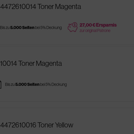
x 4472610014 Toner Magenta
price
27,00 € Ersparnis
Bis zu
5.000 Seiten
bei 5% Deckung
zur original Patrone
610014 Toner Magenta
es
Bis zu
5.000 Seiten
bei 5% Deckung
 4472610016 Toner Yellow