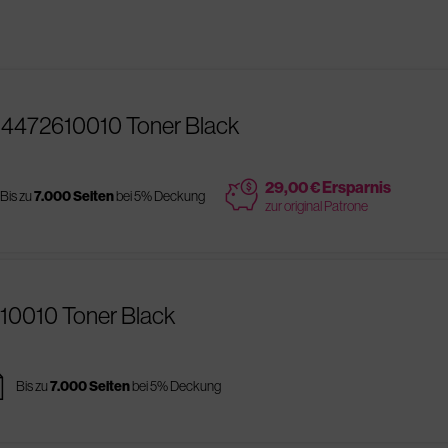
 4472610010 Toner Black
price
29,00 € Ersparnis
Bis zu
7.000 Seiten
bei 5% Deckung
zur original Patrone
610010 Toner Black
es
Bis zu
7.000 Seiten
bei 5% Deckung