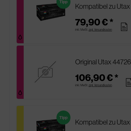
Tipp
Kompatibel zu Uta
79,90 € *
pages
inkl. MwSt.
zzgl. Versandkosten
Original Utax 4472
106,90 € *
pag
inkl. MwSt.
zzgl. Versandkosten
Tipp
Kompatibel zu Utax