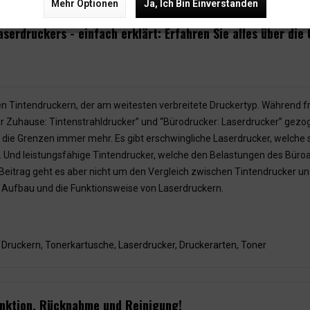
Mehr Optionen
Ja, Ich Bin Einverstanden
serdruckers - einfach erklärt: Erfahren Sie alles über die
en Tintendruckern, der am weitesten verbreitete Druckertyp. Während fr
ür Zuhause: Tintenstrahldrucker” und “Bürodrucker: Laserdrucker” gez
ie Grenzen immer mehr. Es gibt erschwingliche Laserdrucker, welche s
 Und leistungsfähige Tintendrucker, welche den Belastungen des Büroa
 Beitrag geht es aber nicht um den Vergleich zwischen Tintendrucker un
 Aufbau und die Funktionsweise von Laserdruckern.
 Druckern
,
Tonerkartusche
,
Laserdrucker
,
Druckerarten
,
Toner
Funktion, Rücknahme und Reinigung!