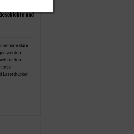
 Geschichte und
üher eine klare
ogen werden
ich für den
lltags
d Laserdrucker,