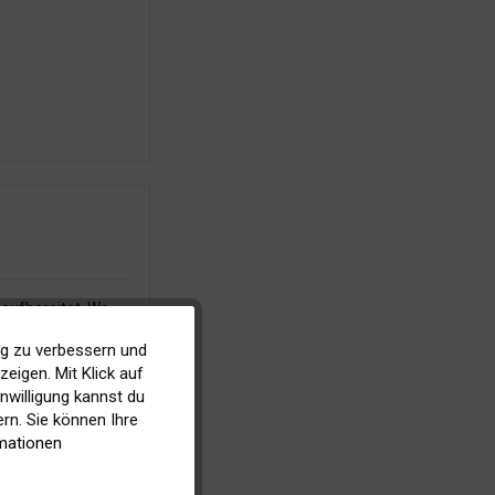
 aufbereitet. Wo
s? Und natürlich
ig zu verbessern und
Aktiv
eigen. Mit Klick auf
inwilligung kannst du
Inaktiv
rn. Sie können Ihre
mationen
Inaktiv