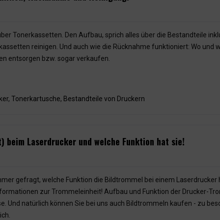
 über Tonerkassetten. Den Aufbau, sprich alles über die Bestandteile ink
rkassetten reinigen. Und auch wie die Rücknahme funktioniert: Wo und w
en entsorgen bzw. sogar verkaufen.
ker
,
Tonerkartusche
,
Bestandteile von Druckern
t) beim Laserdrucker und welche Funktion hat sie!
mmer gefragt, welche Funktion die Bildtrommel bei einem Laserdrucker 
e Informationen zur Trommeleinheit! Aufbau und Funktion der Drucker-T
e. Und natürlich können Sie bei uns auch Bildtrommeln kaufen - zu be
ich.