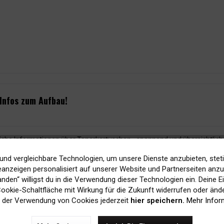
 Infos zum Aufbau!
rliche Informationen über Tonerkartuschen - spannend und übersichtlich
 und wie sind sie aufgebaut? Welche Arten von Tonerkartuschen gibt e
und vergleichbare Technologien, um unsere Dienste anzubieten, stet
h Tonerkartuschen kaufen.
anzeigen personalisiert auf unserer Website und Partnerseiten anzuz
tanden“ willigst du in die Verwendung dieser Technologien ein. Deine E
 Cookie-Schaltfläche mit Wirkung für die Zukunft widerrufen oder ände
 der Verwendung von Cookies jederzeit
hier speichern.
Mehr Infor
Druckerzubehör
,
Laserdrucker
,
Toner