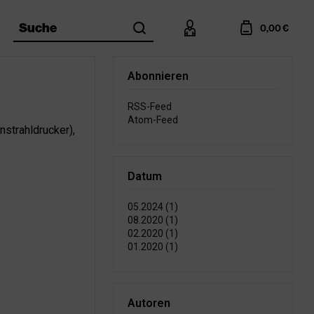
search
account
cart
Suche
0,00 €
Abonnieren
RSS-Feed
Atom-Feed
strahldrucker),
Datum
05.2024 (1)
08.2020 (1)
02.2020 (1)
01.2020 (1)
Autoren