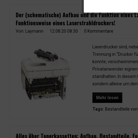
Der (schematische) Aufbau und die Funktion eines La
Funktionsweise eines Laserstrahldruckers!
Von: Laymann
12.08.20 08:30
0 Kommentare
Laserdrucker sind, neb
Trennung in “Drucker f
konnte, verschwimmen d
Privatanwender eignen.
standhalten. In diesem
sondern alleine um den
Mehr lesen
Tags:
Bestandteile von
Alles über Tonerkassetten: Aufbau, Bestandteile, 