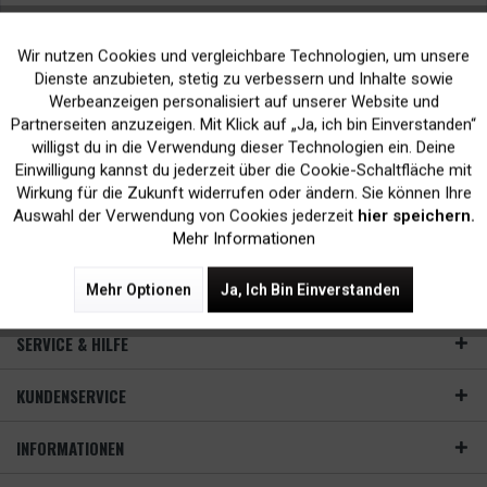
Wir nutzen Cookies und vergleichbare Technologien, um unsere
Aktiv
Funktionale
Dienste anzubieten, stetig zu verbessern und Inhalte sowie
Werbeanzeigen personalisiert auf unserer Website und
Inaktiv
Marketing
Partnerseiten anzuzeigen. Mit Klick auf „Ja, ich bin Einverstanden“
DPI beim Drucken: Zusammenhang mit Bildqualität und
willigst du in die Verwendung dieser Technologien ein. Deine
Druckauflösung✓ Unterschied zu PPI und LPI ✓
Einwilligung kannst du jederzeit über die Cookie-Schaltfläche mit
Inaktiv
Tracking
Wirkung für die Zukunft widerrufen oder ändern. Sie können Ihre
Mehr lesen
Auswahl der Verwendung von Cookies jederzeit
hier speichern.
Mehr Informationen
NEWSLETTER
Mehr Optionen
Ja, Ich Bin Einverstanden
SERVICE & HILFE
KUNDENSERVICE
INFORMATIONEN